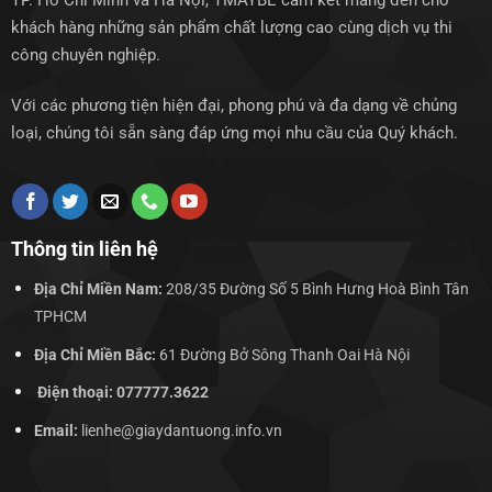
TP. Hồ Chí Minh và Hà Nội, TMAYBE cam kết mang đến cho
khách hàng những sản phẩm chất lượng cao cùng dịch vụ thi
công chuyên nghiệp.
Với các phương tiện hiện đại, phong phú và đa dạng về chủng
loại, chúng tôi sẵn sàng đáp ứng mọi nhu cầu của Quý khách.
Thông tin liên hệ
Địa Chỉ Miền Nam:
208/35 Đường Số 5 Bình Hưng Hoà Bình Tân
TPHCM
Địa Chỉ Miền Bắc:
61 Đường Bở Sông Thanh Oai Hà Nội
Điện thoại: 077777.3622
Email:
lienhe@giaydantuong.info.vn