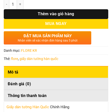
Số lượng
Thêm vào giỏ hàng
MUA NGAY
ĐẶT MUA SẢN PHẨM NÀY
Nhân viên sẽ xác nhận đơn hàng sau 5 phút
Danh mục:
FLORE KR
Thẻ:
flore
,
giấy dán tường hàn quốc
Mô tả
Đánh giá (0)
Thông tin thanh toán
Giấy dán tường Hàn Quốc
Chính Hãng