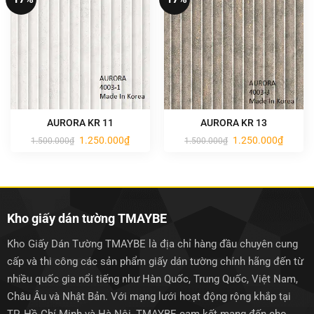
AURORA KR 11
AURORA KR 13
Giá
Giá
Giá
Giá
1.250.000
₫
1.250.000
₫
1.500.000
₫
1.500.000
₫
gốc
hiện
gốc
hiện
là:
tại
là:
tại
1.500.000₫.
là:
1.500.000₫.
là:
1.250.000₫.
1.250.0
Kho giấy dán tường TMAYBE
Kho Giấy Dán Tường TMAYBE là địa chỉ hàng đầu chuyên cung
cấp và thi công các sản phẩm giấy dán tường chính hãng đến từ
nhiều quốc gia nổi tiếng như Hàn Quốc, Trung Quốc, Việt Nam,
Châu Âu và Nhật Bản. Với mạng lưới hoạt động rộng khắp tại