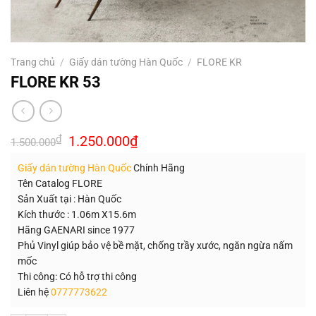
Trang chủ
/
Giấy dán tường Hàn Quốc
/
FLORE KR
FLORE KR 53
Giá
Giá
₫
1.250.000
₫
1.500.000
gốc
hiện
là:
tại
Giấy dán tường Hàn Quốc
Chính Hãng
1.500.000₫.
là:
1.250.000₫.
Tên Catalog FLORE
Sản Xuất tại : Hàn Quốc
Kích thước : 1.06m X15.6m
Hãng GAENARI since 1977
Phủ Vinyl giúp bảo vệ bề mặt, chống trầy xước, ngăn ngừa nấm
mốc
Thi công: Có hỗ trợ thi công
Liên hệ
0777773622