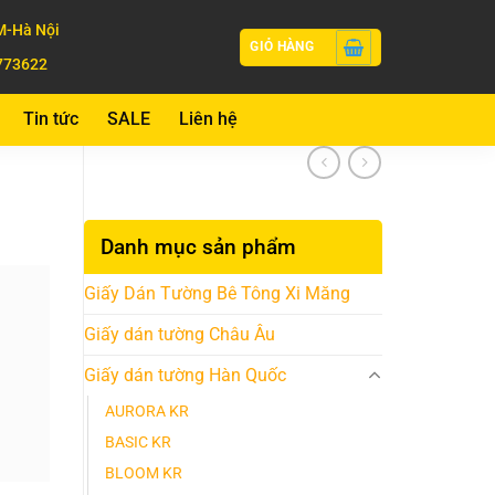
-Hà Nội
GIỎ HÀNG
773622
Tin tức
SALE
Liên hệ
Danh mục sản phẩm
Giấy Dán Tường Bê Tông Xi Măng
Giấy dán tường Châu Âu
Giấy dán tường Hàn Quốc
AURORA KR
BASIC KR
BLOOM KR