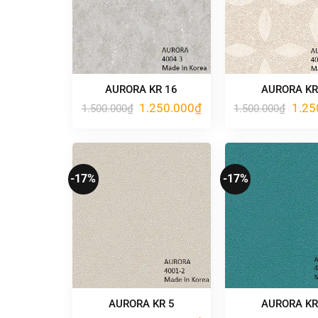
AURORA KR 16
AURORA KR
Giá
Giá
Giá
1.250.000
₫
1.25
1.500.000
₫
1.500.000
₫
gốc
hiện
gốc
là:
tại
là:
1.500.000₫.
là:
1.500
1.250.000₫.
-17%
-17%
AURORA KR 5
AURORA KR