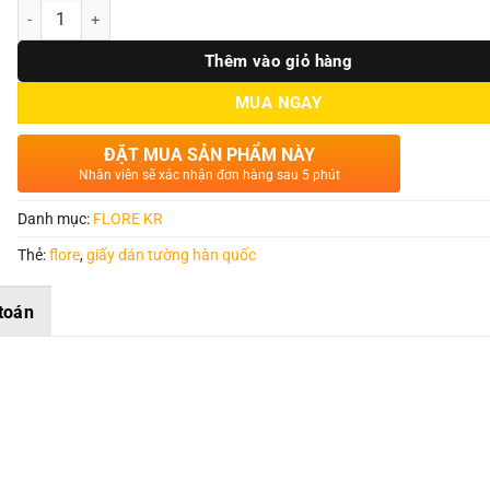
Số lượng
Thêm vào giỏ hàng
MUA NGAY
ĐẶT MUA SẢN PHẨM NÀY
Nhân viên sẽ xác nhận đơn hàng sau 5 phút
Danh mục:
FLORE KR
Thẻ:
flore
,
giấy dán tường hàn quốc
toán