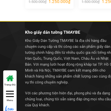
Giá
Giá
Giá
1.250.000
₫
1.25
1.500.000
₫
1.500.000
₫
gốc
hiện
gốc
là:
tại
là:
1.500.000₫.
là:
1.500
1.250.000₫.
Kho giấy dán tường TMAYBE
Kho Giấy Dán Tường TMAYBE là địa chỉ hàng đầu
chuyên cung cấp và thi công các sản phẩm giấy dán
tường chính hãng đến từ nhiều quốc gia nổi tiếng n
Hàn Quốc, Trung Quốc, Việt Nam, Châu Âu và Nhật
Bản. Với mạng lưới hoạt động rộng khắp tại TP. Hồ 
Minh và Hà Nội, TMAYBE cam kết mang đến cho
khách hàng những sản phẩm chất lượng cao cùng d
vụ thi công chuyên nghiệp.
Trang chủ
Với các phương tiện hiện đại, phong phú và đa dạng
chủng loại, chúng tôi sẵn sàng đáp ứng mọi nhu cầu
Menu
của Quý khách.