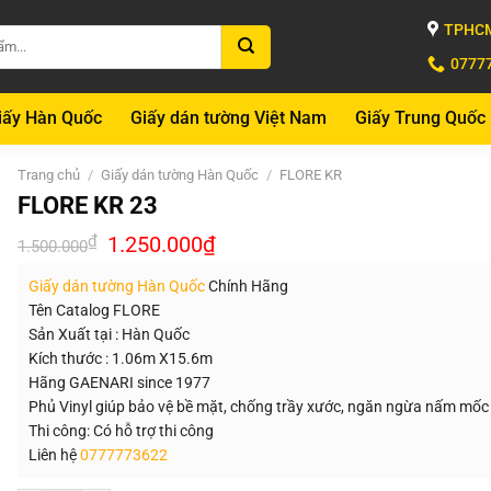
TPHCM
0777
iấy Hàn Quốc
Giấy dán tường Việt Nam
Giấy Trung Quốc
Trang chủ
/
Giấy dán tường Hàn Quốc
/
FLORE KR
FLORE KR 23
Giá
Giá
₫
1.250.000
₫
1.500.000
gốc
hiện
là:
tại
Giấy dán tường Hàn Quốc
Chính Hãng
1.500.000₫.
là:
1.250.000₫.
Tên Catalog FLORE
Sản Xuất tại : Hàn Quốc
Kích thước : 1.06m X15.6m
Hãng GAENARI since 1977
Phủ Vinyl giúp bảo vệ bề mặt, chống trầy xước, ngăn ngừa nấm mốc
Thi công: Có hỗ trợ thi công
Liên hệ
0777773622