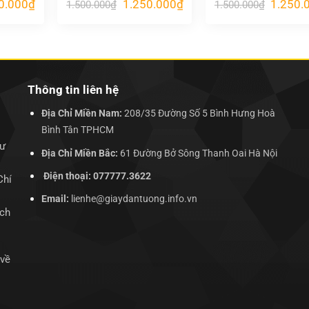
Giá
Giá
Giá
Giá
0.000
₫
1.250.000
₫
1.250.
1.500.000
₫
1.500.000
₫
hiện
gốc
hiện
gốc
tại
là:
tại
là:
.000₫.
là:
1.500.000₫.
là:
1.500.00
1.250.000₫.
1.250.000₫.
Thông tin liên hệ
Địa Chỉ Miền Nam:
208/35 Đường Số 5 Bình Hưng Hoà
Bình Tân TPHCM
hư
Địa Chỉ Miền Bắc:
61 Đường Bở Sông Thanh Oai Hà Nội
Điện thoại: 077777.3622
Chí
Email:
lienhe@giaydantuong.info.vn
ịch
 về