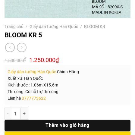
Trang chủ
/
Giấy dán tường Hàn Quốc
/
BLOOM KR
BLOOM KR 5
Giá
Giá
₫
1.250.000
₫
1.500.000
gốc
hiện
là:
tại
Giấy dán tường Hàn Quốc
Chính Hãng
1.500.000₫.
là:
1.250.000₫.
Xuất xứ: Hàn Quốc
Kích thước : 1.06m X15.6m
Thi công: Có hỗ trợ thi công
Liên hệ
0777773622
Số lượng
Thêm vào giỏ hàng