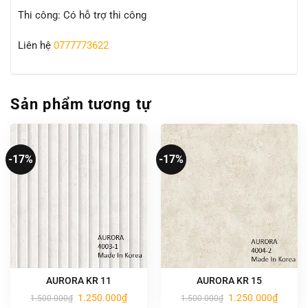
Thi công: Có hỗ trợ thi công
Liên hệ
0777773622
Sản phẩm tương tự
-17%
-17%
AURORA KR 11
AURORA KR 15
Giá
Giá
Giá
Giá
1.250.000
₫
1.250.000
₫
1.500.000
₫
1.500.000
₫
gốc
hiện
gốc
hiện