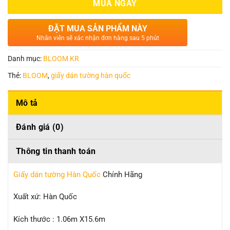
MUA NGAY
ĐẶT MUA SẢN PHẨM NÀY
Nhân viên sẽ xác nhận đơn hàng sau 5 phút
Danh mục:
BLOOM KR
Thẻ:
BLOOM
,
giấy dán tường hàn quốc
Mô tả
Đánh giá (0)
Thông tin thanh toán
Giấy dán tường Hàn Quốc
Chính Hãng
Xuất xứ: Hàn Quốc
Kích thước : 1.06m X15.6m