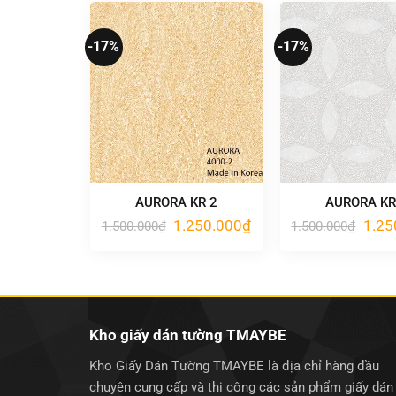
1.250.000₫.
-17%
-17%
AURORA KR 2
AURORA KR
Giá
Giá
Giá
1.250.000
₫
1.25
1.500.000
₫
1.500.000
₫
gốc
hiện
gốc
là:
tại
là:
1.500.000₫.
là:
1.500
1.250.000₫.
Kho giấy dán tường TMAYBE
Kho Giấy Dán Tường TMAYBE là địa chỉ hàng đầu
chuyên cung cấp và thi công các sản phẩm giấy dán