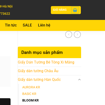
-Hà Nội
GIỎ HÀNG
773622
Tin tức
SALE
Liên hệ
Danh mục sản phẩm
Giấy Dán Tường Bê Tông Xi Măng
Giấy dán tường Châu Âu
Giấy dán tường Hàn Quốc
AURORA KR
BASIC KR
BLOOM KR