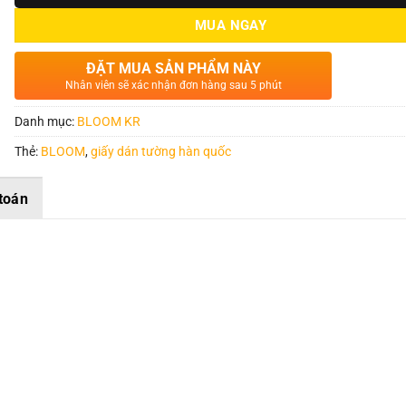
MUA NGAY
ĐẶT MUA SẢN PHẨM NÀY
Nhân viên sẽ xác nhận đơn hàng sau 5 phút
Danh mục:
BLOOM KR
Thẻ:
BLOOM
,
giấy dán tường hàn quốc
toán