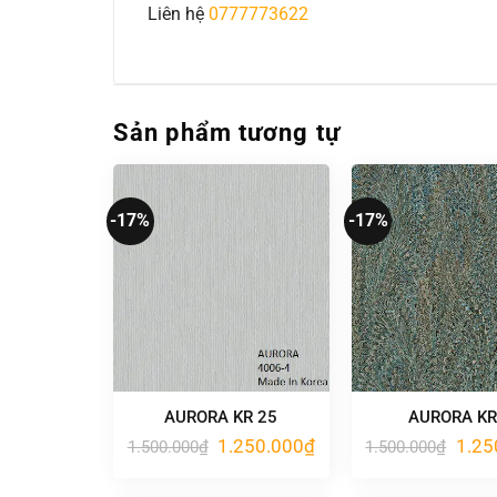
Liên hệ
0777773622
Sản phẩm tương tự
-17%
-17%
AURORA KR 25
AURORA KR
Giá
Giá
Giá
1.250.000
₫
1.25
1.500.000
₫
1.500.000
₫
gốc
hiện
gốc
là:
tại
là:
1.500.000₫.
là:
1.500