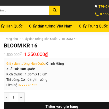
TPHCM
0777
iấy Hàn Quốc
Giấy dán tường Việt Nam
Giấy Trung Quốc
Trang chủ
/
Giấy dán tường Hàn Quốc
/
BLOOM KR
BLOOM KR 16
Giá
Giá
₫
1.250.000
₫
1.500.000
gốc
hiện
là:
tại
Giấy dán tường Hàn Quốc
Chính Hãng
1.500.000₫.
là:
1.250.000₫.
Xuất xứ: Hàn Quốc
Kích thước : 1.06m X15.6m
Thi công: Có hỗ trợ thi công
Liên hệ
0777773622
Số lượng
Thêm vào giỏ hàng