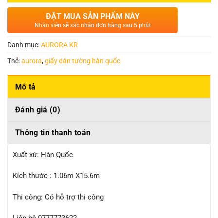
ĐẶT MUA SẢN PHẨM NÀY
Nhân viên sẽ xác nhận đơn hàng sau 5 phút
Danh mục:
AURORA KR
Thẻ:
aurora
,
giấy dán tường hàn quốc
Mô tả
Đánh giá (0)
Thông tin thanh toán
Xuất xứ: Hàn Quốc
Kích thước : 1.06m X15.6m
Thi công: Có hỗ trợ thi công