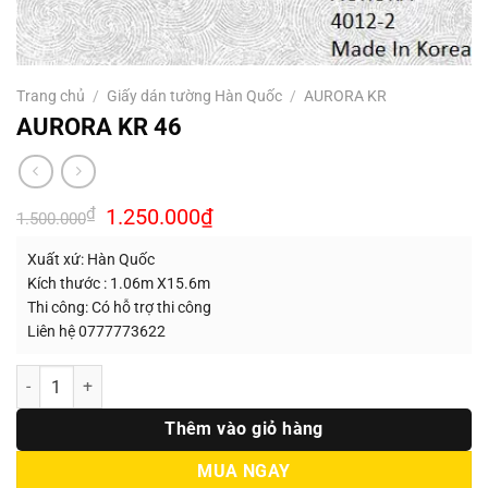
Trang chủ
/
Giấy dán tường Hàn Quốc
/
AURORA KR
AURORA KR 46
Giá
Giá
₫
1.250.000
₫
1.500.000
gốc
hiện
là:
tại
Xuất xứ: Hàn Quốc
1.500.000₫.
là:
1.250.000₫.
Kích thước : 1.06m X15.6m
Thi công: Có hỗ trợ thi công
Liên hệ 0777773622
Số lượng
Thêm vào giỏ hàng
MUA NGAY