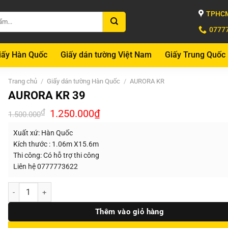
TPHCM
0777
iấy Hàn Quốc
Giấy dán tường Việt Nam
Giấy Trung Quốc
Trang chủ
/
Giấy dán tường Hàn Quốc
/
AURORA KR
AURORA KR 39
Giá
Giá
₫
1.250.000
₫
1.500.000
gốc
hiện
là:
tại
Xuất xứ: Hàn Quốc
1.500.000₫.
là:
1.250.000₫.
Kích thước : 1.06m X15.6m
Thi công: Có hỗ trợ thi công
Liên hệ 0777773622
Số lượng
Thêm vào giỏ hàng