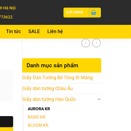
-Hà Nội
GIỎ HÀNG
773622
Tin tức
SALE
Liên hệ
Danh mục sản phẩm
Giấy Dán Tường Bê Tông Xi Măng
Giấy dán tường Châu Âu
Giấy dán tường Hàn Quốc
AURORA KR
BASIC KR
BLOOM KR