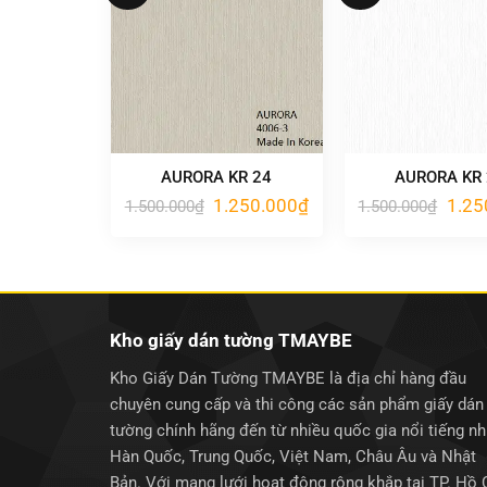
AURORA KR 24
AURORA KR
Giá
Giá
Giá
1.250.000
₫
1.25
1.500.000
₫
1.500.000
₫
gốc
hiện
gốc
là:
tại
là:
1.500.000₫.
là:
1.500
1.250.000₫.
Kho giấy dán tường TMAYBE
Kho Giấy Dán Tường TMAYBE là địa chỉ hàng đầu
chuyên cung cấp và thi công các sản phẩm giấy dán
tường chính hãng đến từ nhiều quốc gia nổi tiếng n
Hàn Quốc, Trung Quốc, Việt Nam, Châu Âu và Nhật
Bản. Với mạng lưới hoạt động rộng khắp tại TP. Hồ 