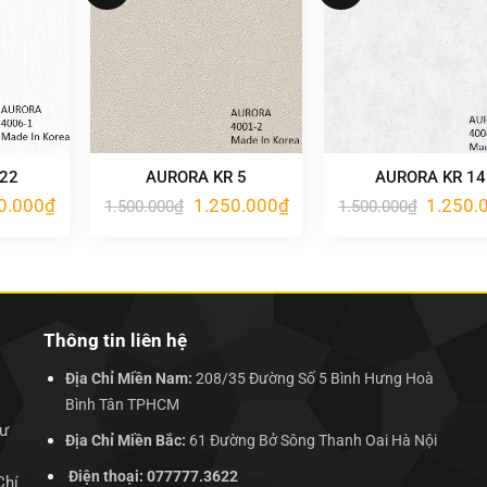
 22
AURORA KR 5
AURORA KR 14
Giá
Giá
Giá
Giá
0.000
₫
1.250.000
₫
1.250.
1.500.000
₫
1.500.000
₫
hiện
gốc
hiện
gốc
tại
là:
tại
là:
.000₫.
là:
1.500.000₫.
là:
1.500.00
1.250.000₫.
1.250.000₫.
Thông tin liên hệ
Địa Chỉ Miền Nam:
208/35 Đường Số 5 Bình Hưng Hoà
Bình Tân TPHCM
hư
Địa Chỉ Miền Bắc:
61 Đường Bở Sông Thanh Oai Hà Nội
Điện thoại: 077777.3622
Chí