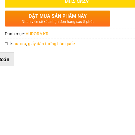
MUA NGAY
ĐẶT MUA SẢN PHẨM NÀY
Nhân viên sẽ xác nhận đơn hàng sau 5 phút
Danh mục:
AURORA KR
Thẻ:
aurora
,
giấy dán tường hàn quốc
toán