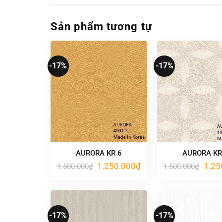
Sản phẩm tương tự
-17%
-17%
AURORA KR 6
AURORA KR
Giá
Giá
Giá
1.250.000
₫
1.25
1.500.000
₫
1.500.000
₫
gốc
hiện
gốc
là:
tại
là:
1.500.000₫.
là:
1.500
1.250.000₫.
-17%
-17%