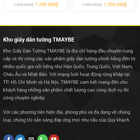
Giá
Giá
Giá
Giá
1.250.000
₫
1.250.000
₫
1.500.000
₫
1.500.000
₫
gốc
hiện
gốc
hiện
là:
tại
là:
tại
1.500.000₫.
là:
1.500.000₫.
là:
1.250.000₫.
1.250.0
Kho giấy dán tường TMAYBE
Kho Giấy Dán Tường TMAYBE là địa chỉ hàng đầu chuyên cung
cấp và thi công các sản phẩm giấy dán tường chính hãng đến từ
nhiều quốc gia nổi tiếng như Hàn Quốc, Trung Quốc, Việt Nam,
Châu Âu và Nhật Bản. Với mạng lưới hoạt động rộng khắp tại
TP. Hồ Chí Minh và Hà Nội, TMAYBE cam kết mang đến cho
khách hàng những sản phẩm chất lượng cao cùng dịch vụ thi
công chuyên nghiệp.
Với các phương tiện hiện đại, phong phú và đa dạng về chủng
loại, chúng tôi sẵn sàng đáp ứng mọi nhu cầu của Quý khách.