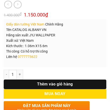
Giá
Giá
₫
1.150.000
₫
1.400.000
gốc
hiện
là:
tại
Giấy dán tường Việt Nam
Chính Hãng
1.400.000₫.
là:
1.150.000₫.
Tên CATALOG ALBANY VN
Hãng sản xuất JYJ WALLPAPER
Xuất xứ: Việt Nam
Kích thước : 1.06m X15.6m
Thi công: Có hỗ trợ thi công
Liên hệ
0777773622
Số lượng
Thêm vào giỏ hàng
MUA NGAY
ĐẶT MUA SẢN PHẨM NÀY