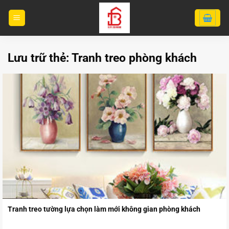
Bỏ
qua
nội
dung
Lưu trữ thẻ:
Tranh treo phòng khách
Tranh treo tường lựa chọn làm mới không gian phòng khách