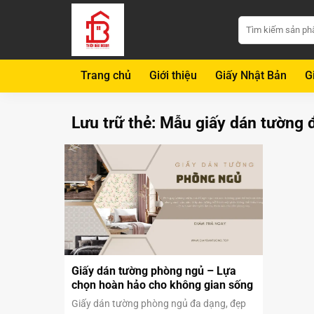
Bỏ
Tìm
qua
kiếm:
nội
dung
Trang chủ
Giới thiệu
Giấy Nhật Bản
G
Lưu trữ thẻ:
Mẫu giấy dán tường 
Giấy dán tường phòng ngủ – Lựa
chọn hoàn hảo cho không gian sống
Giấy dán tường phòng ngủ đa dạng, đẹp