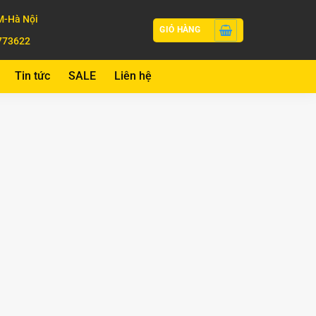
-Hà Nội
GIỎ HÀNG
773622
Tin tức
SALE
Liên hệ