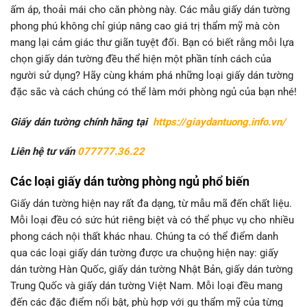
ấm áp, thoải mái cho căn phòng này. Các mẫu giấy dán tường
4.2. Phong cách thiết kế cho từng không gian
phong phú không chỉ giúp nâng cao giá trị thẩm mỹ mà còn
4.3. Nhược điểm của từng loại giấy dán tường
mang lại cảm giác thư giãn tuyệt đối. Bạn có biết rằng mỗi lựa
chọn giấy dán tường đều thể hiện một phần tính cách của
4.4. Gợi ý từ khóa thường tìm trên Google:
người sử dụng? Hãy cùng khám phá những loại giấy dán tường
4.5. Gợi ý tiêu đề viết tiếp theo:
đặc sắc và cách chúng có thể làm mới phòng ngủ của bạn nhé!
Giấy dán tường chính hãng tại
https://giaydantuong.info.vn/
Liên hệ tư vấn
077777.36.22
Các loại giấy dán tường phòng ngủ phổ biến
Giấy dán tường hiện nay rất đa dạng, từ mẫu mã đến chất liệu.
Mỗi loại đều có sức hút riêng biệt và có thể phục vụ cho nhiều
phong cách nội thất khác nhau. Chúng ta có thể điểm danh
qua các loại giấy dán tường được ưa chuộng hiện nay: giấy
dán tường Hàn Quốc, giấy dán tường Nhật Bản, giấy dán tường
Trung Quốc và giấy dán tường Việt Nam. Mỗi loại đều mang
đến các đặc điểm nổi bật, phù hợp với gu thẩm mỹ của từng