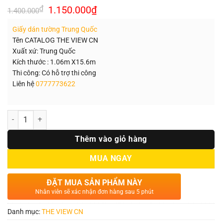
Giá
Giá
₫
1.150.000
₫
1.400.000
gốc
hiện
là:
tại
Giấy dán tường Trung Quốc
1.400.000₫.
là:
1.150.000₫.
Tên CATALOG THE VIEW CN
Xuất xứ: Trung Quốc
Kích thước : 1.06m X15.6m
Thi công: Có hỗ trợ thi công
Liên hệ
0777773622
Số lượng
Thêm vào giỏ hàng
MUA NGAY
ĐẶT MUA SẢN PHẨM NÀY
Nhân viên sẽ xác nhận đơn hàng sau 5 phút
Danh mục:
THE VIEW CN