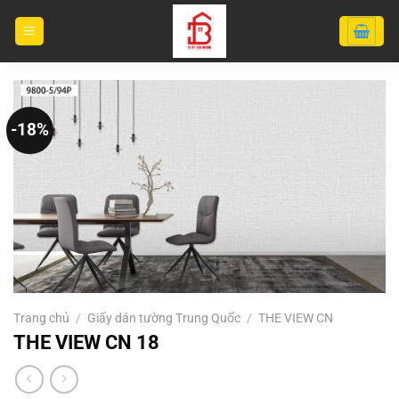
Bỏ
qua
nội
dung
-18%
Trang chủ
/
Giấy dán tường Trung Quốc
/
THE VIEW CN
THE VIEW CN 18