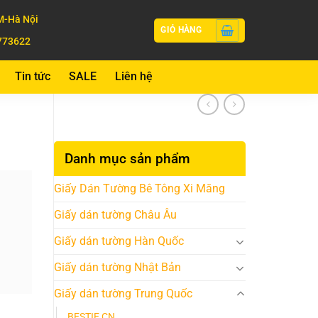
-Hà Nội
GIỎ HÀNG
773622
Tin tức
SALE
Liên hệ
Danh mục sản phẩm
Giấy Dán Tường Bê Tông Xi Măng
Giấy dán tường Châu Âu
Giấy dán tường Hàn Quốc
Giấy dán tường Nhật Bản
Giấy dán tường Trung Quốc
BESTIE CN