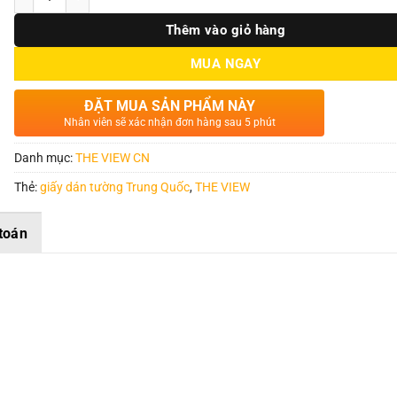
Thêm vào giỏ hàng
MUA NGAY
ĐẶT MUA SẢN PHẨM NÀY
Nhân viên sẽ xác nhận đơn hàng sau 5 phút
Danh mục:
THE VIEW CN
Thẻ:
giấy dán tường Trung Quốc
,
THE VIEW
toán