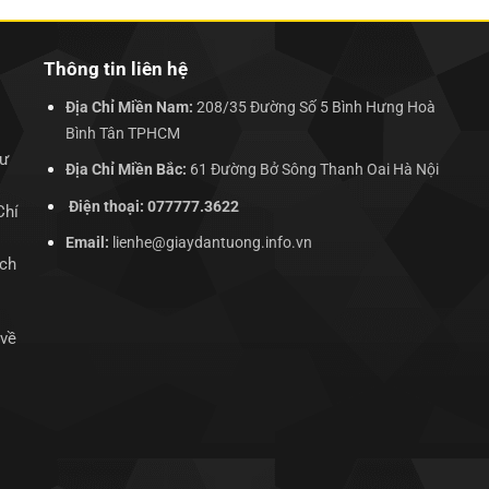
Thông tin liên hệ
Địa Chỉ Miền Nam:
208/35 Đường Số 5 Bình Hưng Hoà
Bình Tân TPHCM
hư
Địa Chỉ Miền Bắc:
61 Đường Bở Sông Thanh Oai Hà Nội
Điện thoại: 077777.3622
Chí
Email:
lienhe@giaydantuong.info.vn
ịch
 về