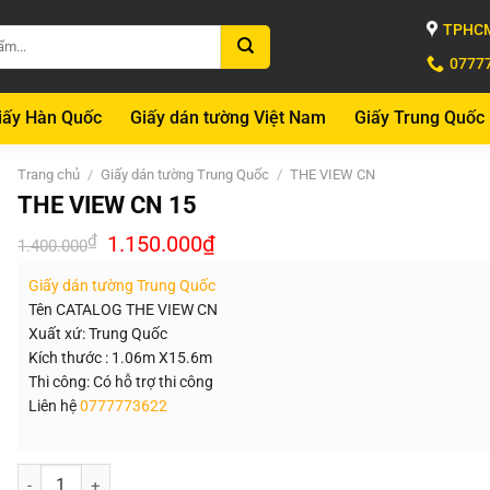
TPHCM
0777
iấy Hàn Quốc
Giấy dán tường Việt Nam
Giấy Trung Quốc
Trang chủ
/
Giấy dán tường Trung Quốc
/
THE VIEW CN
THE VIEW CN 15
Giá
Giá
₫
1.150.000
₫
1.400.000
gốc
hiện
là:
tại
Giấy dán tường Trung Quốc
1.400.000₫.
là:
1.150.000₫.
Tên CATALOG THE VIEW CN
Xuất xứ: Trung Quốc
Kích thước : 1.06m X15.6m
Thi công: Có hỗ trợ thi công
Liên hệ
0777773622
Số lượng