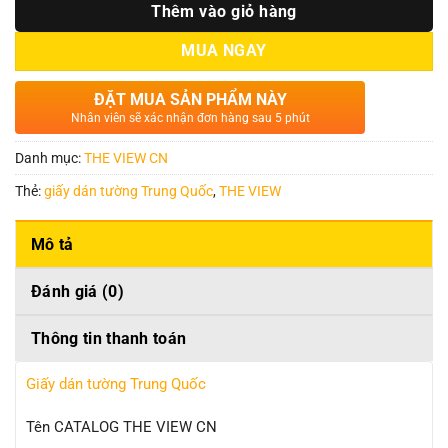
Thêm vào giỏ hàng
MUA NGAY
ĐẶT MUA SẢN PHẨM NÀY
Nhân viên sẽ xác nhận đơn hàng sau 5 phút
Danh mục:
THE VIEW CN
Thẻ:
giấy dán tường Trung Quốc
,
THE VIEW
Mô tả
Đánh giá (0)
Thông tin thanh toán
Giấy dán tường Trung Quốc
Tên CATALOG THE VIEW CN