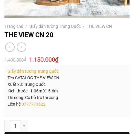
Trang chủ
/
Giấy dán tường Trung Quốc
/
THE VIEW CN
THE VIEW CN 20
Giá
Giá
₫
1.150.000
₫
1.400.000
gốc
hiện
là:
tại
Giấy dán tường Trung Quốc
1.400.000₫.
là:
1.150.000₫.
Tên CATALOG THE VIEW CN
Xuất xứ: Trung Quốc
Kích thước : 1.06m X15.6m
Thi công: Có hỗ trợ thi công
Liên hệ
0777773622
Số lượng