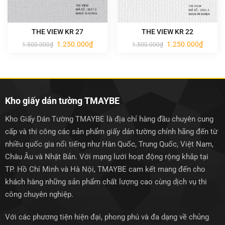
THE VIEW KR 27
THE VIEW KR 22
Giá
Giá
Giá
Giá
1.250.000
₫
1.250.000
₫
1.500.000
₫
1.500.000
₫
gốc
hiện
gốc
hiện
là:
tại
là:
tại
1.500.000₫.
là:
1.500.000₫.
là:
1.250.000₫.
1.250.0
Kho giấy dán tường TMAYBE
Kho Giấy Dán Tường TMAYBE là địa chỉ hàng đầu chuyên cung
cấp và thi công các sản phẩm giấy dán tường chính hãng đến từ
nhiều quốc gia nổi tiếng như Hàn Quốc, Trung Quốc, Việt Nam,
Châu Âu và Nhật Bản. Với mạng lưới hoạt động rộng khắp tại
TP. Hồ Chí Minh và Hà Nội, TMAYBE cam kết mang đến cho
khách hàng những sản phẩm chất lượng cao cùng dịch vụ thi
công chuyên nghiệp.
Với các phương tiện hiện đại, phong phú và đa dạng về chủng