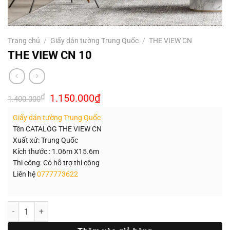
Trang chủ
/
Giấy dán tường Trung Quốc
/
THE VIEW CN
THE VIEW CN 10
Giá
Giá
₫
1.150.000
₫
1.400.000
gốc
hiện
là:
tại
Giấy dán tường Trung Quốc
1.400.000₫.
là:
1.150.000₫.
Tên CATALOG THE VIEW CN
Xuất xứ: Trung Quốc
Kích thước : 1.06m X15.6m
Thi công: Có hỗ trợ thi công
Liên hệ
0777773622
Số lượng