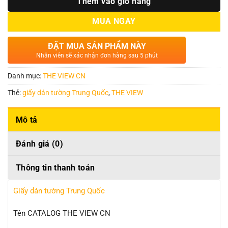
Thêm vào giỏ hàng
MUA NGAY
ĐẶT MUA SẢN PHẨM NÀY
Nhân viên sẽ xác nhận đơn hàng sau 5 phút
Danh mục:
THE VIEW CN
Thẻ:
giấy dán tường Trung Quốc
,
THE VIEW
Mô tả
Đánh giá (0)
Thông tin thanh toán
Giấy dán tường Trung Quốc
Tên CATALOG THE VIEW CN