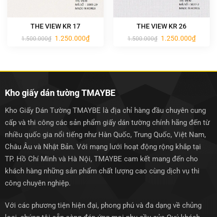
THE VIEW KR 17
THE VIEW KR 26
Giá
Giá
Giá
Giá
1.250.000
₫
1.250.000
₫
1.500.000
₫
1.500.000
₫
gốc
hiện
gốc
hiện
là:
tại
là:
tại
1.500.000₫.
là:
1.500.000₫.
là:
1.250.000₫.
1.250.0
Kho giấy dán tường TMAYBE
Kho Giấy Dán Tường TMAYBE là địa chỉ hàng đầu chuyên cung
cấp và thi công các sản phẩm giấy dán tường chính hãng đến từ
nhiều quốc gia nổi tiếng như Hàn Quốc, Trung Quốc, Việt Nam,
Châu Âu và Nhật Bản. Với mạng lưới hoạt động rộng khắp tại
TP. Hồ Chí Minh và Hà Nội, TMAYBE cam kết mang đến cho
khách hàng những sản phẩm chất lượng cao cùng dịch vụ thi
công chuyên nghiệp.
Với các phương tiện hiện đại, phong phú và đa dạng về chủng