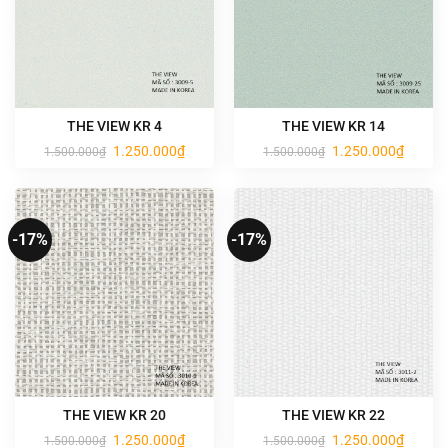
THE VIEW KR 4
THE VIEW KR 14
Giá
Giá
Giá
Giá
1.250.000
₫
1.250.000
₫
1.500.000
₫
1.500.000
₫
gốc
hiện
gốc
hiện
là:
tại
là:
tại
1.500.000₫.
là:
1.500.000₫.
là:
1.250.000₫.
1.250.0
-17%
-17%
THE VIEW KR 20
THE VIEW KR 22
Giá
Giá
Giá
Giá
1.250.000
₫
1.250.000
₫
1.500.000
₫
1.500.000
₫