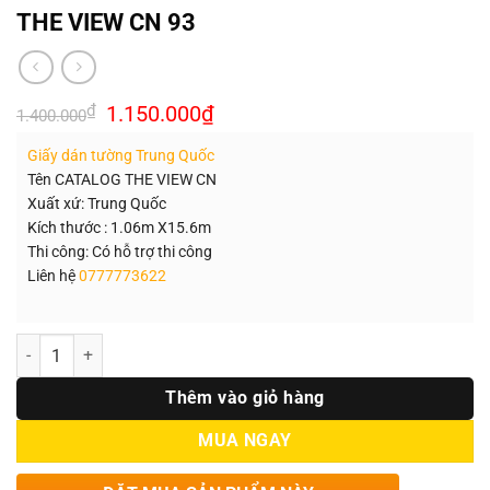
THE VIEW CN 93
Giá
Giá
₫
1.150.000
₫
1.400.000
gốc
hiện
là:
tại
Giấy dán tường Trung Quốc
1.400.000₫.
là:
1.150.000₫.
Tên CATALOG THE VIEW CN
Xuất xứ: Trung Quốc
Kích thước : 1.06m X15.6m
Thi công: Có hỗ trợ thi công
Liên hệ
0777773622
Số lượng
Thêm vào giỏ hàng
MUA NGAY