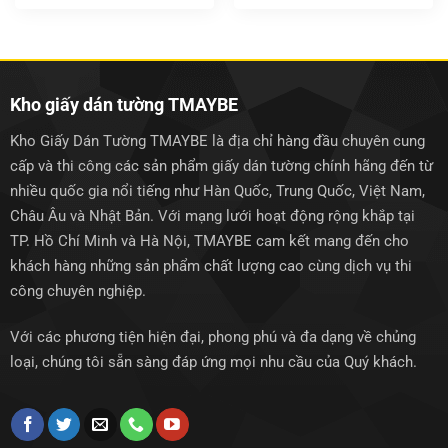
gốc
hiện
gốc
hiện
là:
tại
là:
tại
1.500.000₫.
là:
1.500.000₫.
là:
1.250.000₫.
1.250.0
Kho giấy dán tường TMAYBE
Kho Giấy Dán Tường TMAYBE là địa chỉ hàng đầu chuyên cung
cấp và thi công các sản phẩm giấy dán tường chính hãng đến từ
nhiều quốc gia nổi tiếng như Hàn Quốc, Trung Quốc, Việt Nam,
Châu Âu và Nhật Bản. Với mạng lưới hoạt động rộng khắp tại
TP. Hồ Chí Minh và Hà Nội, TMAYBE cam kết mang đến cho
khách hàng những sản phẩm chất lượng cao cùng dịch vụ thi
công chuyên nghiệp.
Với các phương tiện hiện đại, phong phú và đa dạng về chủng
loại, chúng tôi sẵn sàng đáp ứng mọi nhu cầu của Quý khách.