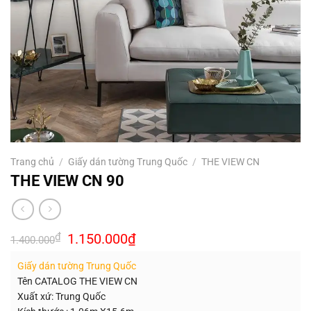
Trang chủ
/
Giấy dán tường Trung Quốc
/
THE VIEW CN
THE VIEW CN 90
Giá
Giá
₫
1.150.000
₫
1.400.000
gốc
hiện
là:
tại
Giấy dán tường Trung Quốc
1.400.000₫.
là:
1.150.000₫.
Tên CATALOG THE VIEW CN
Xuất xứ: Trung Quốc