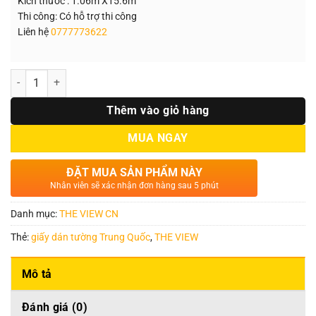
Kích thước : 1.06m X15.6m
Thi công: Có hỗ trợ thi công
Liên hệ
0777773622
Số lượng
Thêm vào giỏ hàng
MUA NGAY
ĐẶT MUA SẢN PHẨM NÀY
Nhân viên sẽ xác nhận đơn hàng sau 5 phút
Danh mục:
THE VIEW CN
Thẻ:
giấy dán tường Trung Quốc
,
THE VIEW
Mô tả
Đánh giá (0)