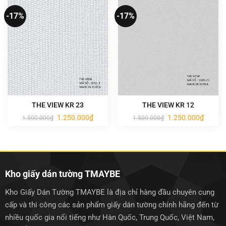
-17%
-17%
THE VIEW KR 23
THE VIEW KR 12
Giá
Giá
Giá
Giá
1.250.000
₫
1.250.000
₫
1.500.000
₫
1.500.000
₫
gốc
hiện
gốc
hiện
là:
tại
là:
tại
1.500.000₫.
là:
1.500.000₫.
là:
1.250.000₫.
1.250.0
Kho giấy dán tường TMAYBE
Kho Giấy Dán Tường TMAYBE là địa chỉ hàng đầu chuyên cung
cấp và thi công các sản phẩm giấy dán tường chính hãng đến từ
nhiều quốc gia nổi tiếng như Hàn Quốc, Trung Quốc, Việt Nam,