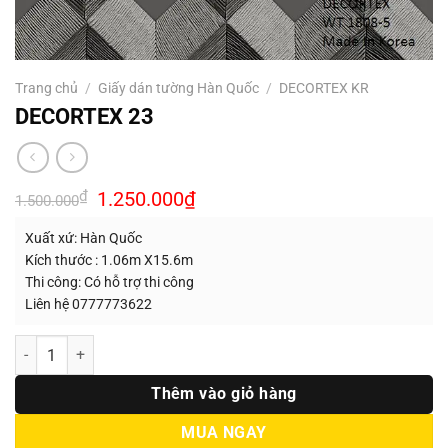
Trang chủ
/
Giấy dán tường Hàn Quốc
/
DECORTEX KR
DECORTEX 23
Giá
Giá
₫
1.250.000
₫
1.500.000
gốc
hiện
là:
tại
Xuất xứ: Hàn Quốc
1.500.000₫.
là:
1.250.000₫.
Kích thước : 1.06m X15.6m
Thi công: Có hỗ trợ thi công
Liên hệ 0777773622
Số lượng
Thêm vào giỏ hàng
MUA NGAY