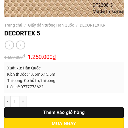
Trang chủ
/
Giấy dán tường Hàn Quốc
/
DECORTEX KR
DECORTEX 5
Giá
Giá
₫
1.250.000
₫
1.500.000
gốc
hiện
là:
tại
Xuất xứ: Hàn Quốc
1.500.000₫.
là:
1.250.000₫.
Kích thước : 1.06m X15.6m
Thi công: Có hỗ trợ thi công
Liên hệ 0777773622
Số lượng
Thêm vào giỏ hàng
MUA NGAY