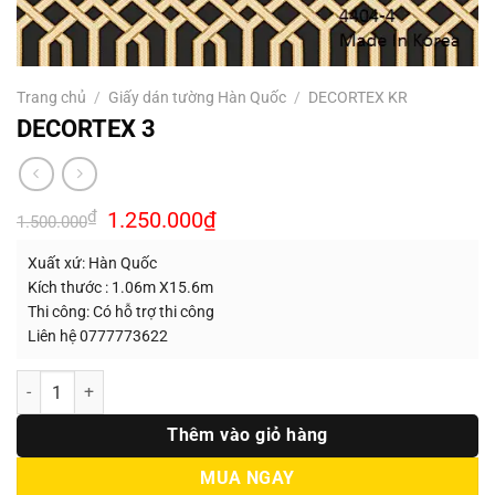
Trang chủ
/
Giấy dán tường Hàn Quốc
/
DECORTEX KR
DECORTEX 3
Giá
Giá
₫
1.250.000
₫
1.500.000
gốc
hiện
là:
tại
Xuất xứ: Hàn Quốc
1.500.000₫.
là:
1.250.000₫.
Kích thước : 1.06m X15.6m
Thi công: Có hỗ trợ thi công
Liên hệ 0777773622
Số lượng
Thêm vào giỏ hàng
MUA NGAY