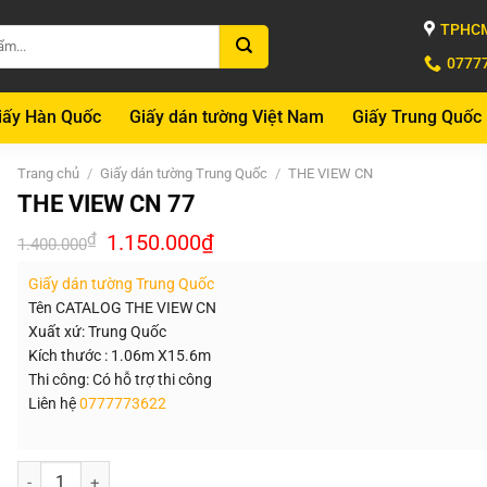
TPHCM
0777
iấy Hàn Quốc
Giấy dán tường Việt Nam
Giấy Trung Quốc
Trang chủ
/
Giấy dán tường Trung Quốc
/
THE VIEW CN
THE VIEW CN 77
Giá
Giá
₫
1.150.000
₫
1.400.000
gốc
hiện
là:
tại
Giấy dán tường Trung Quốc
1.400.000₫.
là:
1.150.000₫.
Tên CATALOG THE VIEW CN
Xuất xứ: Trung Quốc
Kích thước : 1.06m X15.6m
Thi công: Có hỗ trợ thi công
Liên hệ
0777773622
Số lượng