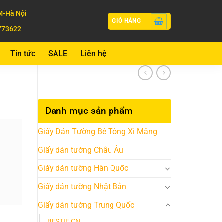
-Hà Nội
GIỎ HÀNG
773622
Tin tức
SALE
Liên hệ
Danh mục sản phẩm
Giấy Dán Tường Bê Tông Xi Măng
Giấy dán tường Châu Âu
Giấy dán tường Hàn Quốc
Giấy dán tường Nhật Bản
Giấy dán tường Trung Quốc
BESTIE CN