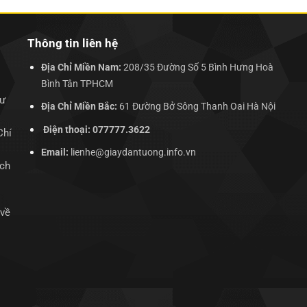
Thông tin liên hệ
Địa Chỉ Miền Nam:
208/35 Đường Số 5 Bình Hưng Hoà
Bình Tân TPHCM
hư
Địa Chỉ Miền Bắc:
61 Đường Bở Sông Thanh Oai Hà Nội
Điện thoại: 077777.3622
Chí
Email:
lienhe@giaydantuong.info.vn
ịch
 về