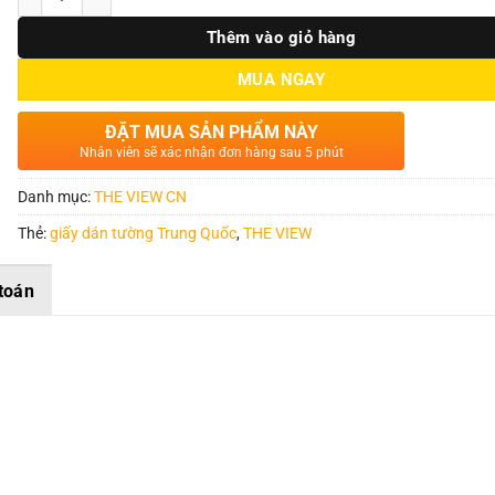
Thêm vào giỏ hàng
MUA NGAY
ĐẶT MUA SẢN PHẨM NÀY
Nhân viên sẽ xác nhận đơn hàng sau 5 phút
Danh mục:
THE VIEW CN
Thẻ:
giấy dán tường Trung Quốc
,
THE VIEW
toán