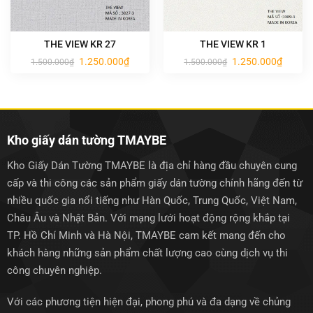
THE VIEW KR 27
THE VIEW KR 1
Giá
Giá
Giá
Giá
1.250.000
₫
1.250.000
₫
1.500.000
₫
1.500.000
₫
gốc
hiện
gốc
hiện
là:
tại
là:
tại
1.500.000₫.
là:
1.500.000₫.
là:
1.250.000₫.
1.250.0
Kho giấy dán tường TMAYBE
Kho Giấy Dán Tường TMAYBE là địa chỉ hàng đầu chuyên cung
cấp và thi công các sản phẩm giấy dán tường chính hãng đến từ
nhiều quốc gia nổi tiếng như Hàn Quốc, Trung Quốc, Việt Nam,
Châu Âu và Nhật Bản. Với mạng lưới hoạt động rộng khắp tại
TP. Hồ Chí Minh và Hà Nội, TMAYBE cam kết mang đến cho
khách hàng những sản phẩm chất lượng cao cùng dịch vụ thi
công chuyên nghiệp.
Với các phương tiện hiện đại, phong phú và đa dạng về chủng