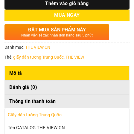
Thêm vào giỏ hàng
MUA NGAY
ĐẶT MUA SẢN PHẨM NÀY
Nhân viên sẽ xác nhận đơn hàng sau 5 phút
Danh mục:
THE VIEW CN
Thẻ:
giấy dán tường Trung Quốc
,
THE VIEW
Mô tả
Đánh giá (0)
Thông tin thanh toán
Giấy dán tường Trung Quốc
Tên CATALOG THE VIEW CN