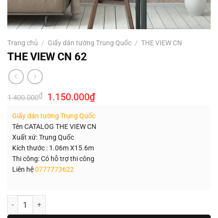
Trang chủ
/
Giấy dán tường Trung Quốc
/
THE VIEW CN
THE VIEW CN 62
Giá
Giá
₫
1.150.000
₫
1.400.000
gốc
hiện
là:
tại
Giấy dán tường Trung Quốc
1.400.000₫.
là:
1.150.000₫.
Tên CATALOG THE VIEW CN
Xuất xứ: Trung Quốc
Kích thước : 1.06m X15.6m
Thi công: Có hỗ trợ thi công
Liên hệ
0777773622
Số lượng