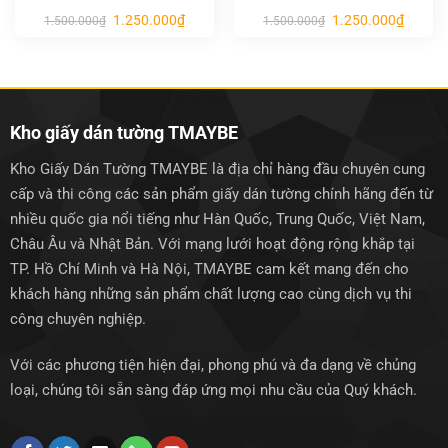
Giá
Giá
Giá
Giá
1.250.000
₫
1.250.000
₫
1.500.000
₫
1.500.000
₫
gốc
hiện
gốc
hiện
là:
tại
là:
tại
1.500.000₫.
là:
1.500.000₫.
là:
1.250.000₫.
1.250.0
Kho giấy dán tường TMAYBE
Kho Giấy Dán Tường TMAYBE là địa chỉ hàng đầu chuyên cung
cấp và thi công các sản phẩm giấy dán tường chính hãng đến từ
nhiều quốc gia nổi tiếng như Hàn Quốc, Trung Quốc, Việt Nam,
Châu Âu và Nhật Bản. Với mạng lưới hoạt động rộng khắp tại
TP. Hồ Chí Minh và Hà Nội, TMAYBE cam kết mang đến cho
khách hàng những sản phẩm chất lượng cao cùng dịch vụ thi
công chuyên nghiệp.
Với các phương tiện hiện đại, phong phú và đa dạng về chủng
loại, chúng tôi sẵn sàng đáp ứng mọi nhu cầu của Quý khách.