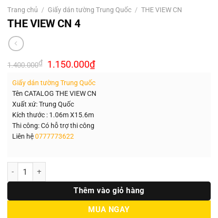
Trang chủ
/
Giấy dán tường Trung Quốc
/
THE VIEW CN
THE VIEW CN 4
Giá
Giá
₫
1.150.000
₫
1.400.000
gốc
hiện
là:
tại
Giấy dán tường Trung Quốc
1.400.000₫.
là:
1.150.000₫.
Tên CATALOG THE VIEW CN
Xuất xứ: Trung Quốc
Kích thước : 1.06m X15.6m
Thi công: Có hỗ trợ thi công
Liên hệ
0777773622
Số lượng
Thêm vào giỏ hàng
MUA NGAY