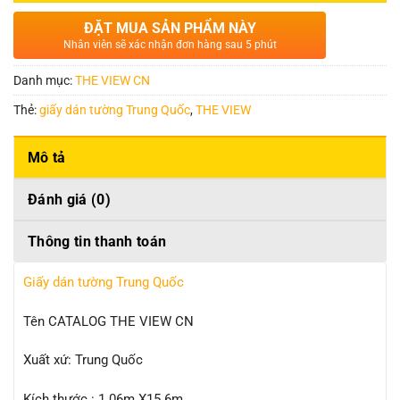
ĐẶT MUA SẢN PHẨM NÀY
Nhân viên sẽ xác nhận đơn hàng sau 5 phút
Danh mục:
THE VIEW CN
Thẻ:
giấy dán tường Trung Quốc
,
THE VIEW
Mô tả
Đánh giá (0)
Thông tin thanh toán
Giấy dán tường Trung Quốc
Tên CATALOG THE VIEW CN
Xuất xứ: Trung Quốc
Kích thước : 1.06m X15.6m