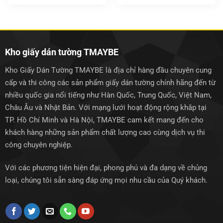
gốc
hiện
gốc
hiện
là:
tại
là:
tại
1.500.000₫.
là:
1.500.000₫.
là:
1.250.000₫.
1.250.0
Kho giấy dán tường TMAYBE
Kho Giấy Dán Tường TMAYBE là địa chỉ hàng đầu chuyên cung
cấp và thi công các sản phẩm giấy dán tường chính hãng đến từ
nhiều quốc gia nổi tiếng như Hàn Quốc, Trung Quốc, Việt Nam,
Châu Âu và Nhật Bản. Với mạng lưới hoạt động rộng khắp tại
TP. Hồ Chí Minh và Hà Nội, TMAYBE cam kết mang đến cho
khách hàng những sản phẩm chất lượng cao cùng dịch vụ thi
công chuyên nghiệp.
Với các phương tiện hiện đại, phong phú và đa dạng về chủng
loại, chúng tôi sẵn sàng đáp ứng mọi nhu cầu của Quý khách.