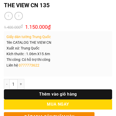
THE VIEW CN 135
Giá
Giá
₫
1.150.000
₫
1.400.000
gốc
hiện
là:
tại
Giấy dán tường Trung Quốc
1.400.000₫.
là:
1.150.000₫.
Tên CATALOG THE VIEW CN
Xuất xứ: Trung Quốc
Kích thước : 1.06m X15.6m
Thi công: Có hỗ trợ thi công
Liên hệ
0777773622
Số lượng
Thêm vào giỏ hàng
MUA NGAY