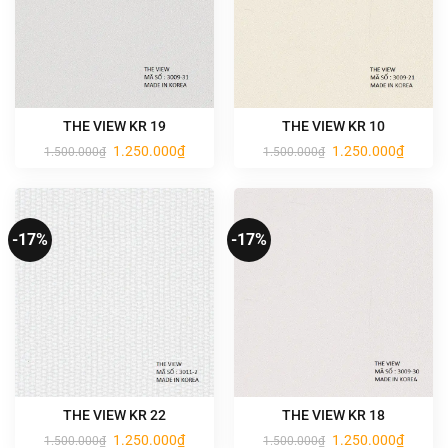
THE VIEW KR 19
THE VIEW KR 10
Giá
Giá
Giá
Giá
1.250.000
₫
1.250.000
₫
1.500.000
₫
1.500.000
₫
gốc
hiện
gốc
hiện
là:
tại
là:
tại
1.500.000₫.
là:
1.500.000₫.
là:
1.250.000₫.
1.250.0
-17%
-17%
THE VIEW KR 22
THE VIEW KR 18
Giá
Giá
Giá
Giá
1.250.000
₫
1.250.000
₫
1.500.000
₫
1.500.000
₫