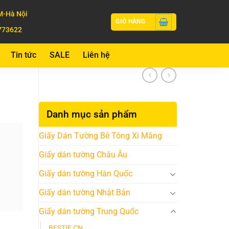
-Hà Nội
GIỎ HÀNG
773622
Tin tức
SALE
Liên hệ
Danh mục sản phẩm
Giấy Dán Tường Bê Tông Xi Măng
Giấy dán tường Châu Âu
Giấy dán tường Hàn Quốc
Giấy dán tường Nhật Bản
Giấy dán tường Trung Quốc
BESTIE CN