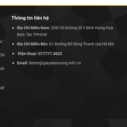
Thông tin liên hệ
Địa Chỉ Miền Nam:
208/35 Đường Số 5 Bình Hưng Hoà
Bình Tân TPHCM
hư
Địa Chỉ Miền Bắc:
61 Đường Bở Sông Thanh Oai Hà Nội
Điện thoại: 077777.3622
Chí
Email:
lienhe@giaydantuong.info.vn
ịch
 về