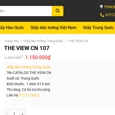
TPHCM
0777
iấy Hàn Quốc
Giấy dán tường Việt Nam
Giấy Trung Quốc
Trang chủ
/
Giấy dán tường Trung Quốc
/
THE VIEW CN
THE VIEW CN 107
Giá
Giá
₫
1.150.000
₫
1.400.000
gốc
hiện
là:
tại
Giấy dán tường Trung Quốc
1.400.000₫.
là:
1.150.000₫.
Tên CATALOG THE VIEW CN
Xuất xứ: Trung Quốc
Kích thước : 1.06m X15.6m
Thi công: Có hỗ trợ thi công
Liên hệ
0777773622
Số lượng