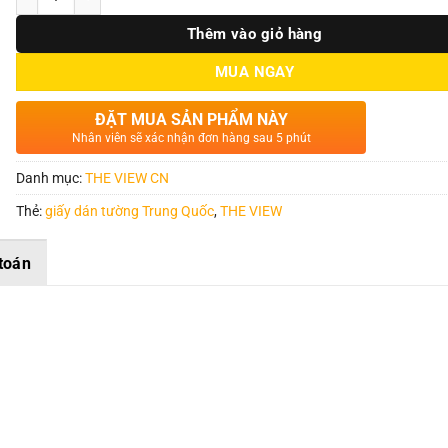
Thêm vào giỏ hàng
MUA NGAY
ĐẶT MUA SẢN PHẨM NÀY
Nhân viên sẽ xác nhận đơn hàng sau 5 phút
Danh mục:
THE VIEW CN
Thẻ:
giấy dán tường Trung Quốc
,
THE VIEW
toán