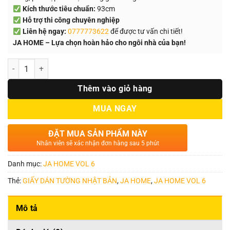
Kích thước tiêu chuẩn:
93cm
Hỗ trợ thi công chuyên nghiệp
Liên hệ ngay:
0777773622
để được tư vấn chi tiết!
JA HOME – Lựa chọn hoàn hảo cho ngôi nhà của bạn!
Số lượng
Thêm vào giỏ hàng
MUA NGAY
ĐẶT MUA SẢN PHẨM NÀY
Nhân viên sẽ xác nhận đơn hàng sau 5 phút
Danh mục:
JA HOME VOL 6
Thẻ:
GIẤY DÁN TƯỜNG NHẬT BẢN
,
JA HOME
,
JA HOME VOL 6
Mô tả