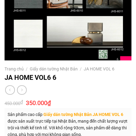
Trang chủ
/
Giấy dán tường Nhật Bản
/
JA HOME VOL 6
JA HOME VOL6 6
Giá
Giá
₫
350.000
₫
450.000
gốc
hiện
là:
tại
Sản phẩm cao cấp
Giấy dán tường Nhật Bản JA HOME VOL 6
450.000₫.
là:
350.000₫.
được sản xuất trực tiếp tại Nhật Bản, mang đến chất lượng vượt
trội và thiết kế tinh tế. Với khổ rộng 93cm, sản phẩm dễ dàng thi
công, phù hợp với mọi không gian sống.