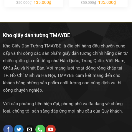
Giá
Giá
Giá
Giá
135.000
₫
135.000
₫
350.000
₫
350.000
₫
gốc
hiện
gốc
hiện
là:
tại
là:
tại
350.000₫.
là:
350.000₫.
là:
135.000₫.
135.000₫.
Kho giấy dán tường TMAYBE
Kho Giấy Dán Tường TMAYBE là địa chỉ hàng đầu chuyên cung
cấp và thi công các sản phẩm giấy dán tường chính hãng đến từ
nhiều quốc gia nổi tiếng như Hàn Quốc, Trung Quốc, Việt Nam,
Châu Âu và Nhật Bản. Với mạng lưới hoạt động rộng khắp tại
TP. Hồ Chí Minh và Hà Nội, TMAYBE cam kết mang đến cho
khách hàng những sản phẩm chất lượng cao cùng dịch vụ thi
công chuyên nghiệp.
Với các phương tiện hiện đại, phong phú và đa dạng về chủng
loại, chúng tôi sẵn sàng đáp ứng mọi nhu cầu của Quý khách.