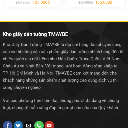
Giá
Giá
Giá
Giá
135.000
₫
135.000
₫
350.000
₫
350.000
₫
gốc
hiện
gốc
hiện
là:
tại
là:
tại
350.000₫.
là:
350.000₫.
là:
135.000₫.
135.000₫.
Kho giấy dán tường TMAYBE
Kho Giấy Dán Tường TMAYBE là địa chỉ hàng đầu chuyên cung
cấp và thi công các sản phẩm giấy dán tường chính hãng đến từ
nhiều quốc gia nổi tiếng như Hàn Quốc, Trung Quốc, Việt Nam,
Châu Âu và Nhật Bản. Với mạng lưới hoạt động rộng khắp tại
TP. Hồ Chí Minh và Hà Nội, TMAYBE cam kết mang đến cho
khách hàng những sản phẩm chất lượng cao cùng dịch vụ thi
công chuyên nghiệp.
Với các phương tiện hiện đại, phong phú và đa dạng về chủng
loại, chúng tôi sẵn sàng đáp ứng mọi nhu cầu của Quý khách.