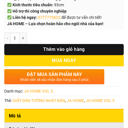
Kích thước tiêu chuẩn:
93cm
Hỗ trợ thi công chuyên nghiệp
Liên hệ ngay:
0777773622
để được tư vấn chi tiết!
JA HOME – Lựa chọn hoàn hảo cho ngôi nhà của bạn!
Số lượng
Thêm vào giỏ hàng
MUA NGAY
ĐẶT MUA SẢN PHẨM NÀY
Nhân viên sẽ xác nhận đơn hàng sau 5 phút
Danh mục:
JA HOME VOL 5
Thẻ:
GIẤY DÁN TƯỜNG NHẬT BẢN
,
JA HOME
,
JA HOME VOL 5
Mô tả