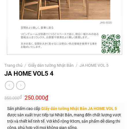
Trang chủ
/
Giấy dán tường Nhật Bản
/
JA HOME VOL 5
JA HOME VOL5 4
Giá
Giá
₫
250.000
₫
350.000
gốc
hiện
là:
tại
Sản phẩm cao cấp
Giấy dán tường Nhật Bản JA HOME VOL 5
350.000₫.
là:
250.000₫.
được sản xuất trực tiếp tại Nhật Bản, mang đến chất lượng vượt
trội và thiết kế tinh tế. Với khổ rộng 93cm, sản phẩm dễ dàng thi
công, phù hợp với mọi không gian sống.