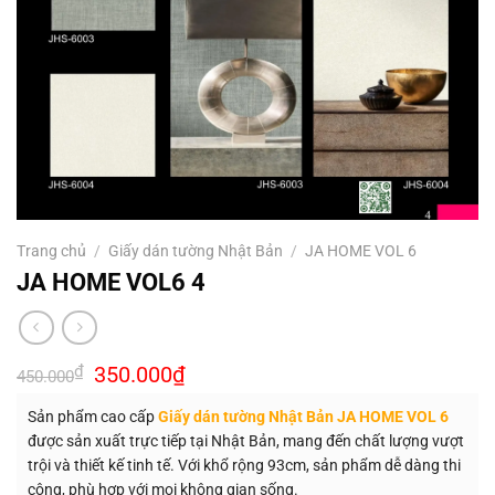
Trang chủ
/
Giấy dán tường Nhật Bản
/
JA HOME VOL 6
JA HOME VOL6 4
Giá
Giá
₫
350.000
₫
450.000
gốc
hiện
là:
tại
Sản phẩm cao cấp
Giấy dán tường Nhật Bản JA HOME VOL 6
450.000₫.
là:
350.000₫.
được sản xuất trực tiếp tại Nhật Bản, mang đến chất lượng vượt
trội và thiết kế tinh tế. Với khổ rộng 93cm, sản phẩm dễ dàng thi
công, phù hợp với mọi không gian sống.