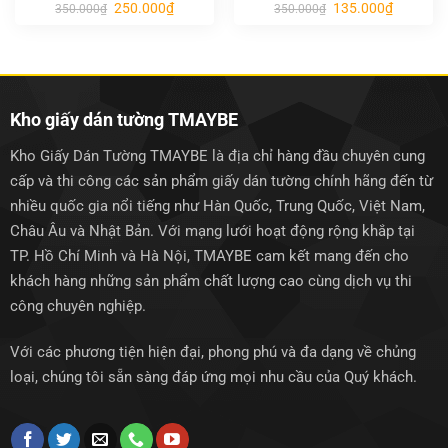
Giá
Giá
Giá
Giá
250.000
₫
135.000
₫
350.000
₫
350.000
₫
gốc
hiện
gốc
hiện
là:
tại
là:
tại
350.000₫.
là:
350.000₫.
là:
250.000₫.
135.000₫.
Kho giấy dán tường TMAYBE
Kho Giấy Dán Tường TMAYBE là địa chỉ hàng đầu chuyên cung
cấp và thi công các sản phẩm giấy dán tường chính hãng đến từ
nhiều quốc gia nổi tiếng như Hàn Quốc, Trung Quốc, Việt Nam,
Châu Âu và Nhật Bản. Với mạng lưới hoạt động rộng khắp tại
TP. Hồ Chí Minh và Hà Nội, TMAYBE cam kết mang đến cho
khách hàng những sản phẩm chất lượng cao cùng dịch vụ thi
công chuyên nghiệp.
Với các phương tiện hiện đại, phong phú và đa dạng về chủng
loại, chúng tôi sẵn sàng đáp ứng mọi nhu cầu của Quý khách.