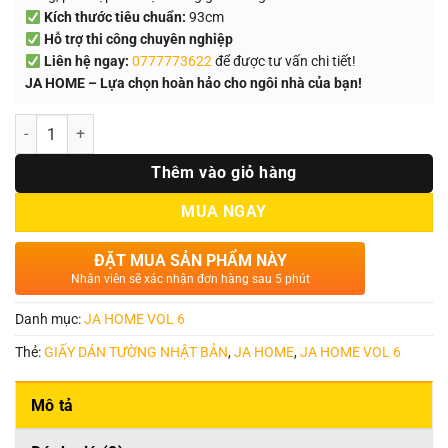
Kích thước tiêu chuẩn:
93cm
Hỗ trợ thi công chuyên nghiệp
Liên hệ ngay:
0777773622
để được tư vấn chi tiết!
JA HOME – Lựa chọn hoàn hảo cho ngôi nhà của bạn!
Số lượng
Thêm vào giỏ hàng
MUA NGAY
ĐẶT MUA SẢN PHẨM NÀY
Nhân viên sẽ xác nhận đơn hàng sau 5 phút
Danh mục:
JA HOME VOL 6
Thẻ:
GIẤY DÁN TƯỜNG NHẬT BẢN
,
JA HOME
,
JA HOME VOL 6
Mô tả