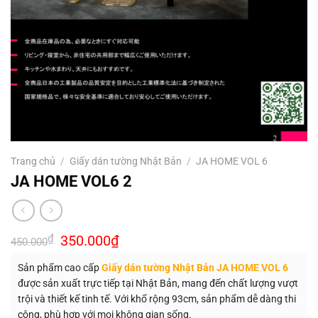
Trang chủ
/
Giấy dán tường Nhật Bản
/
JA HOME VOL 6
JA HOME VOL6 2
Giá
Giá
₫
350.000
₫
450.000
gốc
hiện
là:
tại
Sản phẩm cao cấp
Giấy dán tường Nhật Bản JA HOME VOL 6
450.000₫.
là:
350.000₫.
được sản xuất trực tiếp tại Nhật Bản, mang đến chất lượng vượt
trội và thiết kế tinh tế. Với khổ rộng 93cm, sản phẩm dễ dàng thi
công, phù hợp với mọi không gian sống.