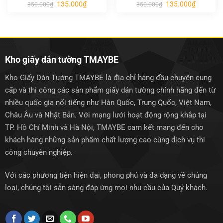
Giá
Giá
Giá
Giá
135.000
₫
135.000
₫
350.000
₫
350.000
₫
gốc
hiện
gốc
hiện
là:
tại
là:
tại
350.000₫.
là:
350.000₫.
là:
135.000₫.
135.000₫.
Kho giấy dán tường TMAYBE
Kho Giấy Dán Tường TMAYBE là địa chỉ hàng đầu chuyên cung
cấp và thi công các sản phẩm giấy dán tường chính hãng đến từ
nhiều quốc gia nổi tiếng như Hàn Quốc, Trung Quốc, Việt Nam,
Châu Âu và Nhật Bản. Với mạng lưới hoạt động rộng khắp tại
TP. Hồ Chí Minh và Hà Nội, TMAYBE cam kết mang đến cho
khách hàng những sản phẩm chất lượng cao cùng dịch vụ thi
công chuyên nghiệp.
Với các phương tiện hiện đại, phong phú và đa dạng về chủng
loại, chúng tôi sẵn sàng đáp ứng mọi nhu cầu của Quý khách.