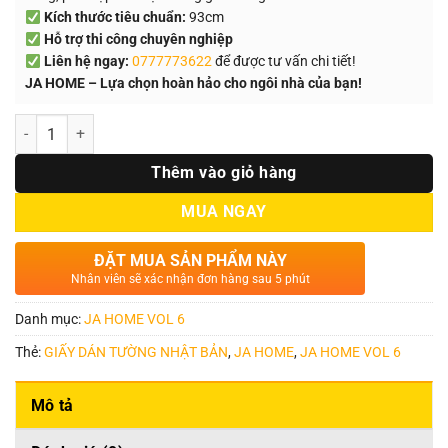
Kích thước tiêu chuẩn:
93cm
Hỗ trợ thi công chuyên nghiệp
Liên hệ ngay:
0777773622
để được tư vấn chi tiết!
JA HOME – Lựa chọn hoàn hảo cho ngôi nhà của bạn!
Số lượng
Thêm vào giỏ hàng
MUA NGAY
ĐẶT MUA SẢN PHẨM NÀY
Nhân viên sẽ xác nhận đơn hàng sau 5 phút
Danh mục:
JA HOME VOL 6
Thẻ:
GIẤY DÁN TƯỜNG NHẬT BẢN
,
JA HOME
,
JA HOME VOL 6
Mô tả