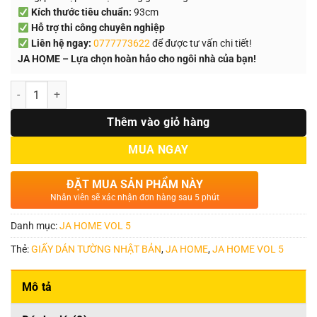
Kích thước tiêu chuẩn:
93cm
Hỗ trợ thi công chuyên nghiệp
Liên hệ ngay:
0777773622
để được tư vấn chi tiết!
JA HOME – Lựa chọn hoàn hảo cho ngôi nhà của bạn!
Số lượng
Thêm vào giỏ hàng
MUA NGAY
ĐẶT MUA SẢN PHẨM NÀY
Nhân viên sẽ xác nhận đơn hàng sau 5 phút
Danh mục:
JA HOME VOL 5
Thẻ:
GIẤY DÁN TƯỜNG NHẬT BẢN
,
JA HOME
,
JA HOME VOL 5
Mô tả