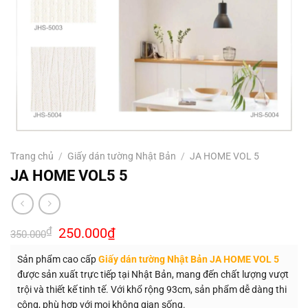
Trang chủ
/
Giấy dán tường Nhật Bản
/
JA HOME VOL 5
JA HOME VOL5 5
Giá
Giá
₫
250.000
₫
350.000
gốc
hiện
là:
tại
Sản phẩm cao cấp
Giấy dán tường Nhật Bản JA HOME VOL 5
350.000₫.
là:
250.000₫.
được sản xuất trực tiếp tại Nhật Bản, mang đến chất lượng vượt
trội và thiết kế tinh tế. Với khổ rộng 93cm, sản phẩm dễ dàng thi
công, phù hợp với mọi không gian sống.