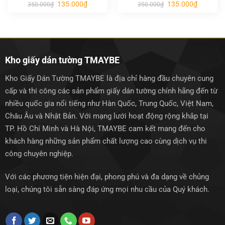
Giá
Giá
Giá
Giá
135.000
₫
135.000
₫
350.000
₫
350.000
₫
gốc
hiện
gốc
hiện
là:
tại
là:
tại
350.000₫.
là:
350.000₫.
là:
135.000₫.
135.000₫.
Kho giấy dán tường TMAYBE
Kho Giấy Dán Tường TMAYBE là địa chỉ hàng đầu chuyên cung
cấp và thi công các sản phẩm giấy dán tường chính hãng đến từ
nhiều quốc gia nổi tiếng như Hàn Quốc, Trung Quốc, Việt Nam,
Châu Âu và Nhật Bản. Với mạng lưới hoạt động rộng khắp tại
TP. Hồ Chí Minh và Hà Nội, TMAYBE cam kết mang đến cho
khách hàng những sản phẩm chất lượng cao cùng dịch vụ thi
công chuyên nghiệp.
Với các phương tiện hiện đại, phong phú và đa dạng về chủng
loại, chúng tôi sẵn sàng đáp ứng mọi nhu cầu của Quý khách.