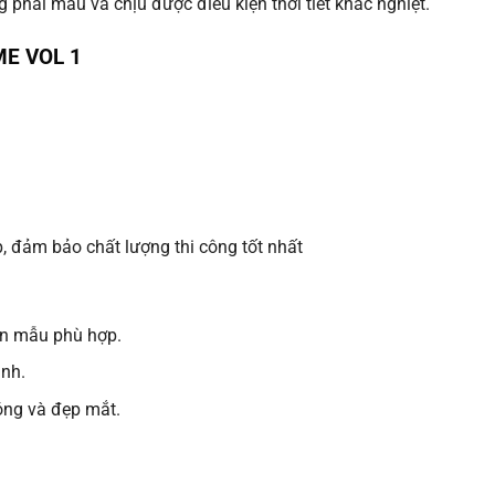
 phai màu và chịu được điều kiện thời tiết khắc nghiệt.
E VOL 1
, đảm bảo chất lượng thi công tốt nhất
ọn mẫu phù hợp.
anh.
óng và đẹp mắt.