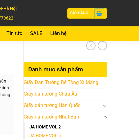
-Hà Nội
GIỎ HÀNG
773622
Tin tức
SALE
Liên hệ
Danh mục sản phẩm
sản
Giấy Dán Tường Bê Tông Xi Măng
 tinh
Giấy dán tường Châu Âu
 không
Giấy dán tường Hàn Quốc
Giấy dán tường Nhật Bản
JA HOME VOL 2
JA HOME VOL 5