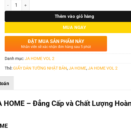
Số lượng
Thêm vào giỏ hàng
MUA NGAY
ĐẶT MUA SẢN PHẨM NÀY
Nhân viên sẽ xác nhận đơn hàng sau 5 phút
Danh mục:
JA HOME VOL 2
Thẻ:
GIẤY DÁN TƯỜNG NHẬT BẢN
,
JA HOME
,
JA HOME VOL 2
toán
A HOME – Đẳng Cấp và Chất Lượng Hoà
OME