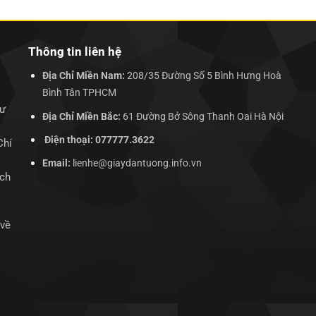
135.000₫.
250.000₫.
Thông tin liên hệ
Địa Chỉ Miền Nam:
208/35 Đường Số 5 Bình Hưng Hoà
Bình Tân TPHCM
hư
Địa Chỉ Miền Bắc:
61 Đường Bở Sông Thanh Oai Hà Nội
Điện thoại: 077777.3622
Chí
Email:
lienhe@giaydantuong.info.vn
ịch
 về