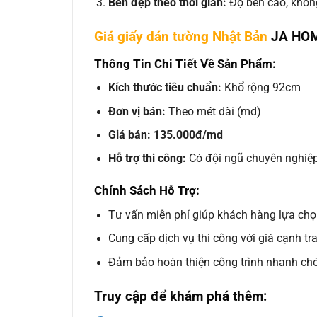
Bền đẹp theo thời gian:
Độ bền cao, không
Giá giấy dán tường Nhật Bản
JA HOM
Thông Tin Chi Tiết Về Sản Phẩm:
Kích thước tiêu chuẩn:
Khổ rộng 92cm
Đơn vị bán:
Theo mét dài (md)
Giá bán:
135.000đ/md
Hỗ trợ thi công:
Có đội ngũ chuyên nghiệp
Chính Sách Hỗ Trợ:
Tư vấn miễn phí giúp khách hàng lựa ch
Cung cấp dịch vụ thi công với giá cạnh tr
Đảm bảo hoàn thiện công trình nhanh ch
Truy cập để khám phá thêm: