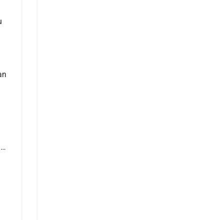
u
àn
n…