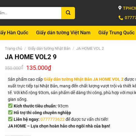
TPHCM
0777
iấy Hàn Quốc
Giấy dán tường Việt Nam
Giấy Trung Quốc
Trang chủ
/
Giấy dán tường Nhật Bản
/
JA HOME VOL 2
JA HOME VOL2 9
Giá
Giá
₫
135.000
₫
350.000
gốc
hiện
là:
tại
Sản phẩm cao cấp
Giấy dán tường Nhật Bản JA HOME VOL 2
được 
350.000₫.
là:
135.000₫.
xuất trực tiếp tại Nhật Bản, mang đến chất lượng vượt trội và thiết kế
tế. Với khổ rộng 93cm, sản phẩm dễ dàng thi công, phù hợp với mọi
gian sống.
Kích thước tiêu chuẩn:
93cm
Hỗ trợ thi công chuyên nghiệp
Liên hệ ngay:
0777773622
để được tư vấn chi tiết!
JA HOME – Lựa chọn hoàn hảo cho ngôi nhà của bạn!