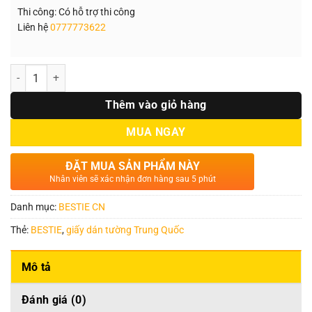
Thi công: Có hỗ trợ thi công
Liên hệ
0777773622
Số lượng
Thêm vào giỏ hàng
MUA NGAY
ĐẶT MUA SẢN PHẨM NÀY
Nhân viên sẽ xác nhận đơn hàng sau 5 phút
Danh mục:
BESTIE CN
Thẻ:
BESTIE
,
giấy dán tường Trung Quốc
Mô tả
Đánh giá (0)