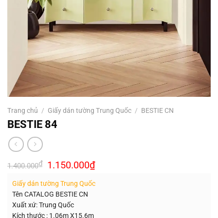
Trang chủ
/
Giấy dán tường Trung Quốc
/
BESTIE CN
BESTIE 84
Giá
Giá
₫
1.150.000
₫
1.400.000
gốc
hiện
là:
tại
Giấy dán tường Trung Quốc
1.400.000₫.
là:
1.150.000₫.
Tên CATALOG BESTIE CN
Xuất xứ: Trung Quốc
Kích thước : 1.06m X15.6m