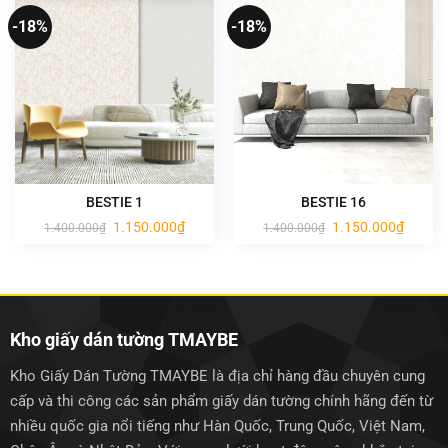
-18%
-18%
BESTIE 1
BESTIE 16
Giá
Giá
Giá
Giá
1.150.000
₫
1.150.000
₫
1.400.000
₫
1.400.000
₫
gốc
hiện
gốc
hiện
là:
tại
là:
tại
1.400.000₫.
là:
1.400.000₫.
là:
1.150.000₫.
1.150.0
Kho giấy dán tường TMAYBE
Kho Giấy Dán Tường TMAYBE là địa chỉ hàng đầu chuyên cung
cấp và thi công các sản phẩm giấy dán tường chính hãng đến từ
nhiều quốc gia nổi tiếng như Hàn Quốc, Trung Quốc, Việt Nam,