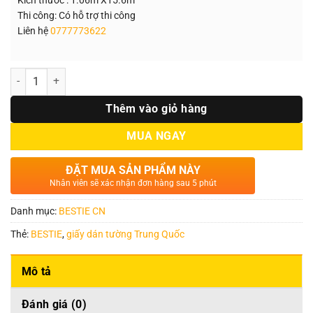
Thi công: Có hỗ trợ thi công
Liên hệ
0777773622
Số lượng
Thêm vào giỏ hàng
MUA NGAY
ĐẶT MUA SẢN PHẨM NÀY
Nhân viên sẽ xác nhận đơn hàng sau 5 phút
Danh mục:
BESTIE CN
Thẻ:
BESTIE
,
giấy dán tường Trung Quốc
Mô tả
Đánh giá (0)