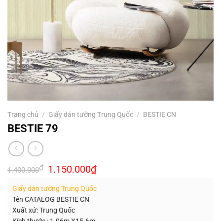
Trang chủ
/
Giấy dán tường Trung Quốc
/
BESTIE CN
BESTIE 79
Giá
Giá
₫
1.150.000
₫
1.400.000
gốc
hiện
là:
tại
Giấy dán tường Trung Quốc
1.400.000₫.
là:
1.150.000₫.
Tên CATALOG BESTIE CN
Xuất xứ: Trung Quốc
Kích thước : 1.06m X15.6m