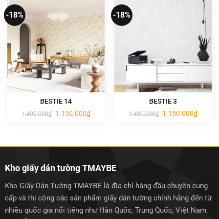
-18%
-18%
BESTIE 14
BESTIE 3
Giá
Giá
Giá
Giá
1.150.000
₫
1.150.000
₫
1.400.000
₫
1.400.000
₫
gốc
hiện
gốc
hiện
là:
tại
là:
tại
1.400.000₫.
là:
1.400.000₫.
là:
1.150.000₫.
1.150.0
Kho giấy dán tường TMAYBE
Kho Giấy Dán Tường TMAYBE là địa chỉ hàng đầu chuyên cung
cấp và thi công các sản phẩm giấy dán tường chính hãng đến từ
nhiều quốc gia nổi tiếng như Hàn Quốc, Trung Quốc, Việt Nam,