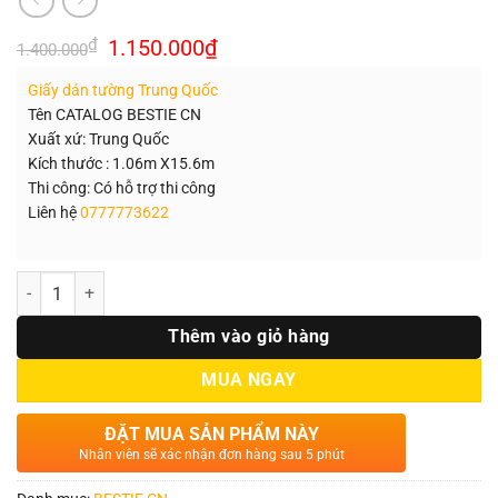
Giá
Giá
₫
1.150.000
₫
1.400.000
gốc
hiện
là:
tại
Giấy dán tường Trung Quốc
1.400.000₫.
là:
1.150.000₫.
Tên CATALOG BESTIE CN
Xuất xứ: Trung Quốc
Kích thước : 1.06m X15.6m
Thi công: Có hỗ trợ thi công
Liên hệ
0777773622
Số lượng
Thêm vào giỏ hàng
MUA NGAY
ĐẶT MUA SẢN PHẨM NÀY
Nhân viên sẽ xác nhận đơn hàng sau 5 phút