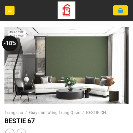
Bỏ
qua
nội
dung
-18%
Trang chủ
/
Giấy dán tường Trung Quốc
/
BESTIE CN
BESTIE 67