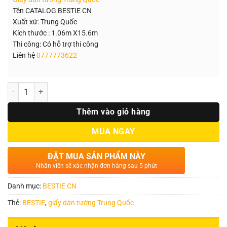
1.400.000₫.
là:
1.150.000₫.
Tên CATALOG BESTIE CN
Xuất xứ: Trung Quốc
Kích thước : 1.06m X15.6m
Thi công: Có hỗ trợ thi công
Liên hệ
0777773622
Số lượng
Thêm vào giỏ hàng
MUA NGAY
ĐẶT MUA SẢN PHẨM NÀY
Nhân viên sẽ xác nhận đơn hàng sau 5 phút
Danh mục:
BESTIE CN
Thẻ:
BESTIE
,
giấy dán tường Trung Quốc