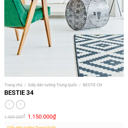
Trang chủ
/
Giấy dán tường Trung Quốc
/
BESTIE CN
BESTIE 34
Giá
Giá
₫
1.150.000
₫
1.400.000
gốc
hiện
là:
tại
Giấy dán tường Trung Quốc