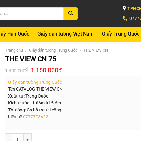
TPHCM
0777
iấy Hàn Quốc
Giấy dán tường Việt Nam
Giấy Trung Quốc
Trang chủ
/
Giấy dán tường Trung Quốc
/
THE VIEW CN
THE VIEW CN 75
Giá
Giá
₫
1.150.000
₫
1.400.000
gốc
hiện
là:
tại
Giấy dán tường Trung Quốc
1.400.000₫.
là:
1.150.000₫.
Tên CATALOG THE VIEW CN
Xuất xứ: Trung Quốc
Kích thước : 1.06m X15.6m
Thi công: Có hỗ trợ thi công
Liên hệ
0777773622
Số lượng