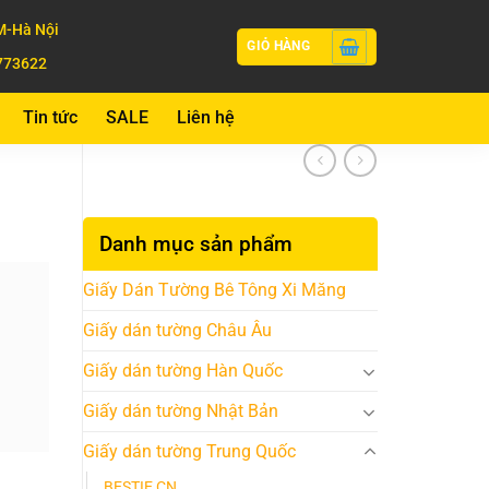
-Hà Nội
GIỎ HÀNG
773622
Tin tức
SALE
Liên hệ
Danh mục sản phẩm
Giấy Dán Tường Bê Tông Xi Măng
Giấy dán tường Châu Âu
Giấy dán tường Hàn Quốc
Giấy dán tường Nhật Bản
Giấy dán tường Trung Quốc
BESTIE CN