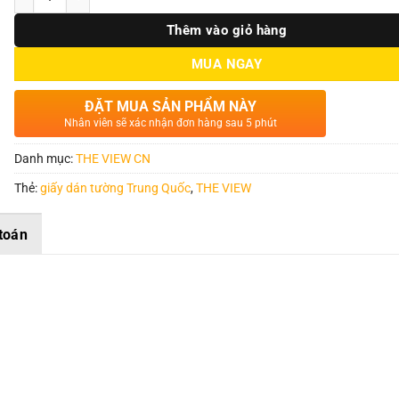
Thêm vào giỏ hàng
MUA NGAY
ĐẶT MUA SẢN PHẨM NÀY
Nhân viên sẽ xác nhận đơn hàng sau 5 phút
Danh mục:
THE VIEW CN
Thẻ:
giấy dán tường Trung Quốc
,
THE VIEW
toán