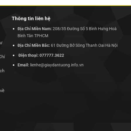
Thông tin liên hệ
Địa Chỉ Miền Nam:
208/35 Đường Số 5 Bình Hưng Hoà
Bình Tân TPHCM
hư
Địa Chỉ Miền Bắc:
61 Đường Bở Sông Thanh Oai Hà Nội
Điện thoại: 077777.3622
Chí
Email:
lienhe@giaydantuong.info.vn
ịch
 về