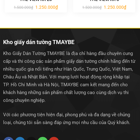
Giá
Giá
Giá
Giá
1.250.000
₫
1.250.000
₫
1.500.000
₫
1.500.000
₫
gốc
hiện
gốc
hiện
là:
tại
là:
tại
1.500.000₫.
là:
1.500.000₫.
là:
1.250.000₫.
1.250.0
Kho giấy dán tường TMAYBE
Kho Giấy Dán Tường TMAYBE là địa chỉ hàng đầu chuyên cung
cấp và thi công các sản phẩm giấy dán tường chính hãng đến từ
nhiều quốc gia nổi tiếng như Hàn Quốc, Trung Quốc, Việt Nam,
Châu Âu và Nhật Bản. Với mạng lưới hoạt động rộng khắp tại
TP. Hồ Chí Minh và Hà Nội, TMAYBE cam kết mang đến cho
khách hàng những sản phẩm chất lượng cao cùng dịch vụ thi
công chuyên nghiệp.
Với các phương tiện hiện đại, phong phú và đa dạng về chủng
loại, chúng tôi sẵn sàng đáp ứng mọi nhu cầu của Quý khách.