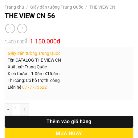
Trang chủ
/
Giấy dán tường Trung Quốc
/
THE VIEW CN
THE VIEW CN 56
Giá
Giá
₫
1.150.000
₫
1.400.000
gốc
hiện
là:
tại
Giấy dán tường Trung Quốc
1.400.000₫.
là:
1.150.000₫.
Tên CATALOG THE VIEW CN
Xuất xứ: Trung Quốc
Kích thước : 1.06m X15.6m
Thi công: Có hỗ trợ thi công
Liên hệ
0777773622
Số lượng
Thêm vào giỏ hàng
MUA NGAY