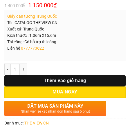
Giá
Giá
₫
1.150.000
₫
1.400.000
gốc
hiện
là:
tại
Giấy dán tường Trung Quốc
1.400.000₫.
là:
1.150.000₫.
Tên CATALOG THE VIEW CN
Xuất xứ: Trung Quốc
Kích thước : 1.06m X15.6m
Thi công: Có hỗ trợ thi công
Liên hệ
0777773622
Số lượng
Thêm vào giỏ hàng
MUA NGAY
ĐẶT MUA SẢN PHẨM NÀY
Nhân viên sẽ xác nhận đơn hàng sau 5 phút
Danh mục:
THE VIEW CN