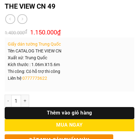
THE VIEW CN 49
Giá
Giá
₫
1.150.000
₫
1.400.000
gốc
hiện
là:
tại
Giấy dán tường Trung Quốc
1.400.000₫.
là:
1.150.000₫.
Tên CATALOG THE VIEW CN
Xuất xứ: Trung Quốc
Kích thước : 1.06m X15.6m
Thi công: Có hỗ trợ thi công
Liên hệ
0777773622
Số lượng
Thêm vào giỏ hàng
MUA NGAY