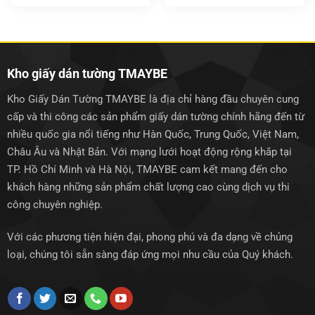
gốc
hiện
gốc
hiện
là:
tại
là:
tại
1.500.000₫.
là:
1.500.000₫.
là:
1.250.000₫.
1.250.0
Kho giấy dán tường TMAYBE
Kho Giấy Dán Tường TMAYBE là địa chỉ hàng đầu chuyên cung
cấp và thi công các sản phẩm giấy dán tường chính hãng đến từ
nhiều quốc gia nổi tiếng như Hàn Quốc, Trung Quốc, Việt Nam,
Châu Âu và Nhật Bản. Với mạng lưới hoạt động rộng khắp tại
TP. Hồ Chí Minh và Hà Nội, TMAYBE cam kết mang đến cho
khách hàng những sản phẩm chất lượng cao cùng dịch vụ thi
công chuyên nghiệp.
Với các phương tiện hiện đại, phong phú và đa dạng về chủng
loại, chúng tôi sẵn sàng đáp ứng mọi nhu cầu của Quý khách.