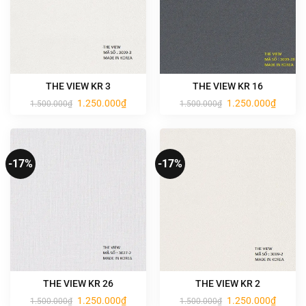
THE VIEW KR 3
THE VIEW KR 16
Giá
Giá
Giá
Giá
1.250.000
₫
1.250.000
₫
1.500.000
₫
1.500.000
₫
gốc
hiện
gốc
hiện
là:
tại
là:
tại
1.500.000₫.
là:
1.500.000₫.
là:
1.250.000₫.
1.250.0
-17%
-17%
THE VIEW KR 26
THE VIEW KR 2
Giá
Giá
Giá
Giá
1.250.000
₫
1.250.000
₫
1.500.000
₫
1.500.000
₫