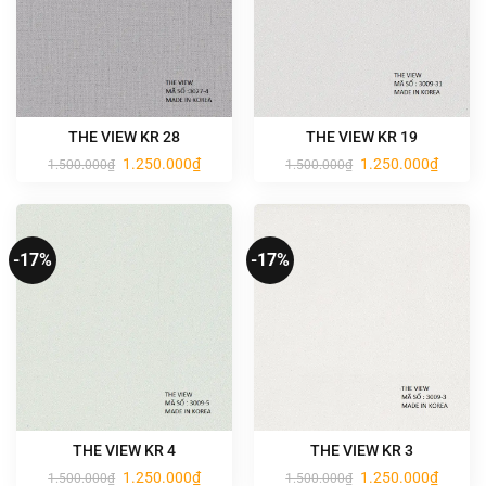
THE VIEW KR 28
THE VIEW KR 19
Giá
Giá
Giá
Giá
1.250.000
₫
1.250.000
₫
1.500.000
₫
1.500.000
₫
gốc
hiện
gốc
hiện
là:
tại
là:
tại
1.500.000₫.
là:
1.500.000₫.
là:
1.250.000₫.
1.250.0
-17%
-17%
THE VIEW KR 4
THE VIEW KR 3
Giá
Giá
Giá
Giá
1.250.000
₫
1.250.000
₫
1.500.000
₫
1.500.000
₫