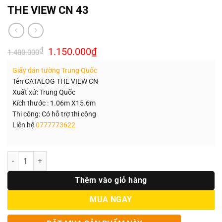
THE VIEW CN 43
Giá
Giá
₫
1.150.000
₫
1.400.000
gốc
hiện
là:
tại
Giấy dán tường Trung Quốc
1.400.000₫.
là:
1.150.000₫.
Tên CATALOG THE VIEW CN
Xuất xứ: Trung Quốc
Kích thước : 1.06m X15.6m
Thi công: Có hỗ trợ thi công
Liên hệ
0777773622
Số lượng
Thêm vào giỏ hàng
MUA NGAY