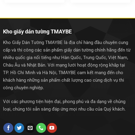
gốc
hiện
gốc
hiện
là:
tại
là:
tại
1.500.000₫.
là:
1.500.000₫.
là:
1.250.000₫.
1.250.0
Kho giấy dán tường TMAYBE
Kho Giấy Dán Tường TMAYBE là địa chỉ hàng đầu chuyên cung
cấp và thi công các sản phẩm giấy dán tường chính hãng đến từ
nhiều quốc gia nổi tiếng như Hàn Quốc, Trung Quốc, Việt Nam,
Châu Âu và Nhật Bản. Với mạng lưới hoạt động rộng khắp tại
TP. Hồ Chí Minh và Hà Nội, TMAYBE cam kết mang đến cho
khách hàng những sản phẩm chất lượng cao cùng dịch vụ thi
công chuyên nghiệp.
Với các phương tiện hiện đại, phong phú và đa dạng về chủng
loại, chúng tôi sẵn sàng đáp ứng mọi nhu cầu của Quý khách.