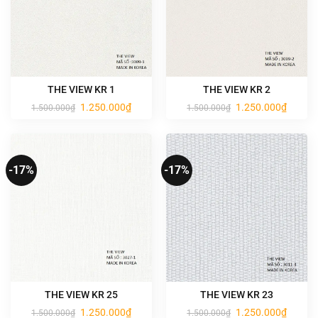
THE VIEW KR 1
THE VIEW KR 2
Giá
Giá
Giá
Giá
1.250.000
₫
1.250.000
₫
1.500.000
₫
1.500.000
₫
gốc
hiện
gốc
hiện
là:
tại
là:
tại
1.500.000₫.
là:
1.500.000₫.
là:
1.250.000₫.
1.250.0
-17%
-17%
THE VIEW KR 25
THE VIEW KR 23
Giá
Giá
Giá
Giá
1.250.000
₫
1.250.000
₫
1.500.000
₫
1.500.000
₫