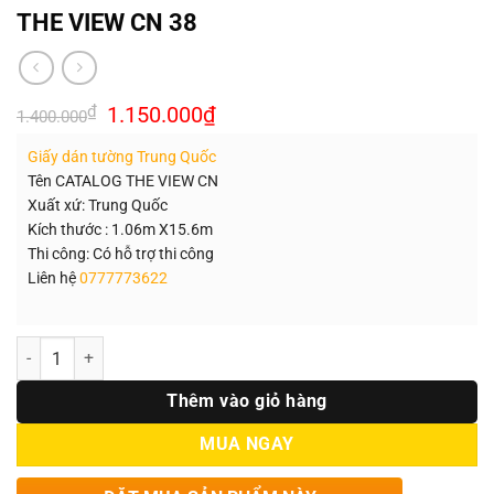
THE VIEW CN 38
Giá
Giá
₫
1.150.000
₫
1.400.000
gốc
hiện
là:
tại
Giấy dán tường Trung Quốc
1.400.000₫.
là:
1.150.000₫.
Tên CATALOG THE VIEW CN
Xuất xứ: Trung Quốc
Kích thước : 1.06m X15.6m
Thi công: Có hỗ trợ thi công
Liên hệ
0777773622
Số lượng
Thêm vào giỏ hàng
MUA NGAY