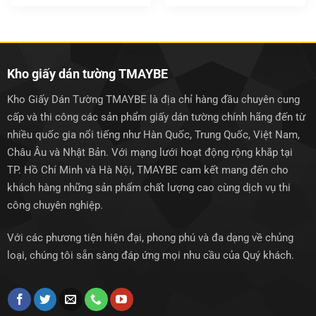
gốc
hiện
gốc
hiện
là:
tại
là:
tại
1.500.000₫.
là:
1.500.000₫.
là:
1.250.000₫.
1.250.0
Kho giấy dán tường TMAYBE
Kho Giấy Dán Tường TMAYBE là địa chỉ hàng đầu chuyên cung
cấp và thi công các sản phẩm giấy dán tường chính hãng đến từ
nhiều quốc gia nổi tiếng như Hàn Quốc, Trung Quốc, Việt Nam,
Châu Âu và Nhật Bản. Với mạng lưới hoạt động rộng khắp tại
TP. Hồ Chí Minh và Hà Nội, TMAYBE cam kết mang đến cho
khách hàng những sản phẩm chất lượng cao cùng dịch vụ thi
công chuyên nghiệp.
Với các phương tiện hiện đại, phong phú và đa dạng về chủng
loại, chúng tôi sẵn sàng đáp ứng mọi nhu cầu của Quý khách.