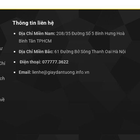
135.000₫.
250.000₫.
Thông tin liên hệ
Địa Chỉ Miền Nam:
208/35 Đường Số 5 Bình Hưng Hoà
Bình Tân TPHCM
hư
Địa Chỉ Miền Bắc:
61 Đường Bở Sông Thanh Oai Hà Nội
Điện thoại: 077777.3622
Chí
Email:
lienhe@giaydantuong.info.vn
ịch
 về