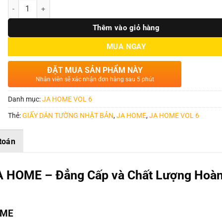
Số lượng
Thêm vào giỏ hàng
MUA NGAY
ĐẶT MUA SẢN PHẨM NÀY
Nhân viên sẽ xác nhận đơn hàng sau 5 phút
Danh mục:
JA HOME VOL 6
Thẻ:
GIẤY DÁN TƯỜNG NHẬT BẢN
,
JA HOME
,
JA HOME VOL 6
toán
A HOME – Đẳng Cấp và Chất Lượng Hoà
OME