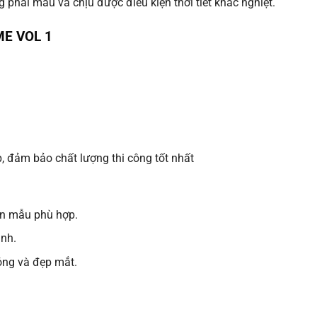
 phai màu và chịu được điều kiện thời tiết khắc nghiệt.
E VOL 1
, đảm bảo chất lượng thi công tốt nhất
ọn mẫu phù hợp.
anh.
óng và đẹp mắt.