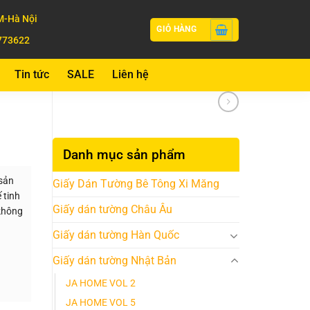
-Hà Nội
GIỎ HÀNG
773622
Tin tức
SALE
Liên hệ
Danh mục sản phẩm
sản
Giấy Dán Tường Bê Tông Xi Măng
 tinh
Giấy dán tường Châu Âu
 không
Giấy dán tường Hàn Quốc
Giấy dán tường Nhật Bản
JA HOME VOL 2
JA HOME VOL 5