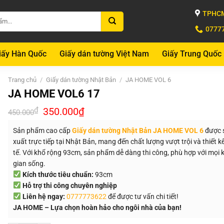
TPHCM
0777
iấy Hàn Quốc
Giấy dán tường Việt Nam
Giấy Trung Quốc
Trang chủ
/
Giấy dán tường Nhật Bản
/
JA HOME VOL 6
JA HOME VOL6 17
Giá
Giá
₫
350.000
₫
450.000
gốc
hiện
là:
tại
Sản phẩm cao cấp
Giấy dán tường Nhật Bản JA HOME VOL 6
được 
450.000₫.
là:
350.000₫.
xuất trực tiếp tại Nhật Bản, mang đến chất lượng vượt trội và thiết kế
tế. Với khổ rộng 93cm, sản phẩm dễ dàng thi công, phù hợp với mọi
gian sống.
Kích thước tiêu chuẩn:
93cm
Hỗ trợ thi công chuyên nghiệp
Liên hệ ngay:
0777773622
để được tư vấn chi tiết!
JA HOME – Lựa chọn hoàn hảo cho ngôi nhà của bạn!