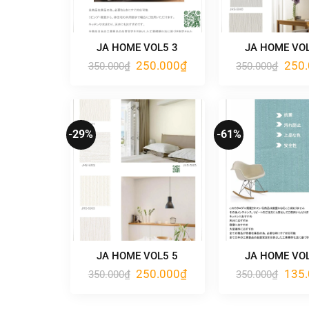
JA HOME VOL5 3
JA HOME VOL
Giá
Giá
Giá
250.000
₫
250
350.000
₫
350.000
₫
gốc
hiện
gốc
là:
tại
là:
350.000₫.
là:
350.0
250.000₫.
-29%
-61%
JA HOME VOL5 5
JA HOME VOL
Giá
Giá
Giá
250.000
₫
135
350.000
₫
350.000
₫
gốc
hiện
gốc
là:
tại
là:
350.000₫.
là:
350.0