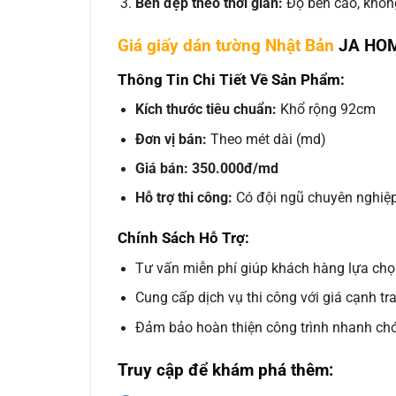
Bền đẹp theo thời gian:
Độ bền cao, không
Giá giấy dán tường Nhật Bản
JA HOM
Thông Tin Chi Tiết Về Sản Phẩm:
Kích thước tiêu chuẩn:
Khổ rộng 92cm
Đơn vị bán:
Theo mét dài (md)
Giá bán:
350.000đ/md
Hỗ trợ thi công:
Có đội ngũ chuyên nghiệp
Chính Sách Hỗ Trợ:
Tư vấn miễn phí giúp khách hàng lựa ch
Cung cấp dịch vụ thi công với giá cạnh tr
Đảm bảo hoàn thiện công trình nhanh ch
Truy cập để khám phá thêm: