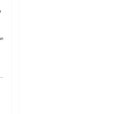
u
àn
n…