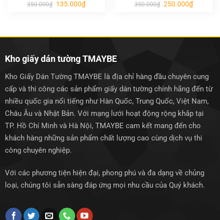
Giá
Giá
Giá
Giá
135.000
₫
250.000
₫
350.000
₫
350.000
₫
gốc
hiện
gốc
hiện
là:
tại
là:
tại
350.000₫.
là:
350.000₫.
là:
135.000₫.
250.000₫.
Kho giấy dán tường TMAYBE
Kho Giấy Dán Tường TMAYBE là địa chỉ hàng đầu chuyên cung
cấp và thi công các sản phẩm giấy dán tường chính hãng đến từ
nhiều quốc gia nổi tiếng như Hàn Quốc, Trung Quốc, Việt Nam,
Châu Âu và Nhật Bản. Với mạng lưới hoạt động rộng khắp tại
TP. Hồ Chí Minh và Hà Nội, TMAYBE cam kết mang đến cho
khách hàng những sản phẩm chất lượng cao cùng dịch vụ thi
công chuyên nghiệp.
Với các phương tiện hiện đại, phong phú và đa dạng về chủng
loại, chúng tôi sẵn sàng đáp ứng mọi nhu cầu của Quý khách.