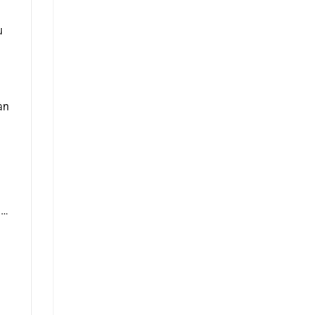
u
àn
n…