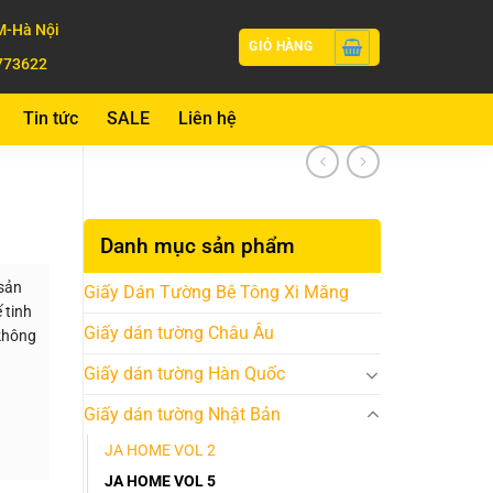
-Hà Nội
GIỎ HÀNG
773622
Tin tức
SALE
Liên hệ
Danh mục sản phẩm
sản
Giấy Dán Tường Bê Tông Xi Măng
 tinh
Giấy dán tường Châu Âu
 không
Giấy dán tường Hàn Quốc
Giấy dán tường Nhật Bản
JA HOME VOL 2
JA HOME VOL 5