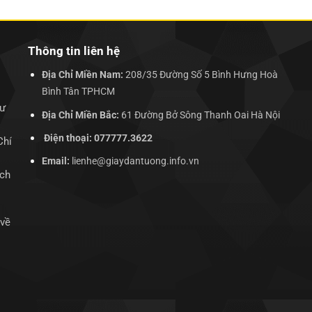
135.000₫.
250.000₫.
Thông tin liên hệ
Địa Chỉ Miền Nam:
208/35 Đường Số 5 Bình Hưng Hoà
Bình Tân TPHCM
hư
Địa Chỉ Miền Bắc:
61 Đường Bở Sông Thanh Oai Hà Nội
Điện thoại: 077777.3622
Chí
Email:
lienhe@giaydantuong.info.vn
ịch
 về