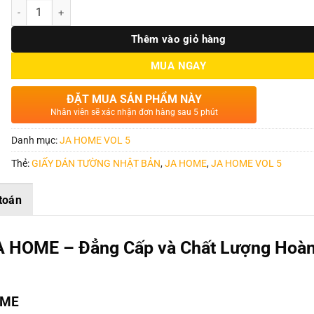
Số lượng
Thêm vào giỏ hàng
MUA NGAY
ĐẶT MUA SẢN PHẨM NÀY
Nhân viên sẽ xác nhận đơn hàng sau 5 phút
Danh mục:
JA HOME VOL 5
Thẻ:
GIẤY DÁN TƯỜNG NHẬT BẢN
,
JA HOME
,
JA HOME VOL 5
toán
A HOME – Đẳng Cấp và Chất Lượng Hoà
OME