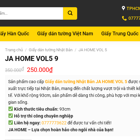
TPHCM
0777
iấy Hàn Quốc
Giấy dán tường Việt Nam
Giấy Trung Quốc
Trang chủ
/
Giấy dán tường Nhật Bản
/
JA HOME VOL 5
JA HOME VOL5 9
Giá
Giá
₫
250.000
₫
350.000
gốc
hiện
là:
tại
Sản phẩm cao cấp
Giấy dán tường Nhật Bản JA HOME VOL 5
được 
350.000₫.
là:
250.000₫.
xuất trực tiếp tại Nhật Bản, mang đến chất lượng vượt trội và thiết kế
tế. Với khổ rộng 93cm, sản phẩm dễ dàng thi công, phù hợp với mọi
gian sống.
Kích thước tiêu chuẩn:
93cm
Hỗ trợ thi công chuyên nghiệp
Liên hệ ngay:
0777773622
để được tư vấn chi tiết!
JA HOME – Lựa chọn hoàn hảo cho ngôi nhà của bạn!