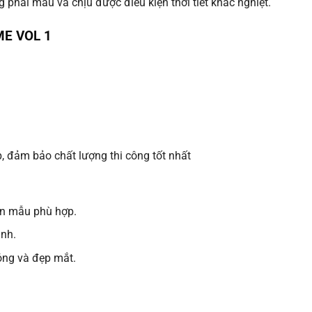
 phai màu và chịu được điều kiện thời tiết khắc nghiệt.
E VOL 1
, đảm bảo chất lượng thi công tốt nhất
ọn mẫu phù hợp.
anh.
óng và đẹp mắt.