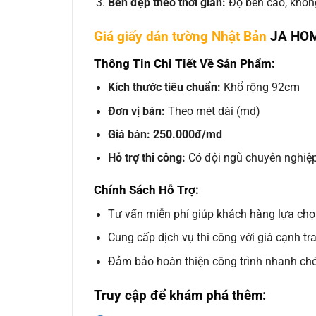
Bền đẹp theo thời gian:
Độ bền cao, không
Giá giấy dán tường Nhật Bản
JA HOM
Thông Tin Chi Tiết Về Sản Phẩm:
Kích thước tiêu chuẩn:
Khổ rộng 92cm
Đơn vị bán:
Theo mét dài (md)
Giá bán:
250.000đ/md
Hỗ trợ thi công:
Có đội ngũ chuyên nghiệp
Chính Sách Hỗ Trợ:
Tư vấn miễn phí giúp khách hàng lựa ch
Cung cấp dịch vụ thi công với giá cạnh tr
Đảm bảo hoàn thiện công trình nhanh ch
Truy cập để khám phá thêm: