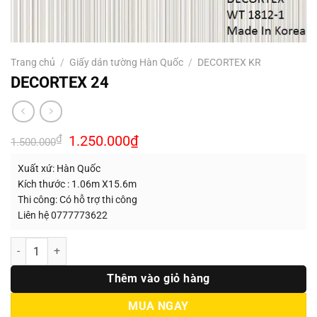
Trang chủ
/
Giấy dán tường Hàn Quốc
/
DECORTEX KR
DECORTEX 24
Giá
Giá
₫
1.250.000
₫
1.500.000
gốc
hiện
là:
tại
Xuất xứ: Hàn Quốc
1.500.000₫.
là:
1.250.000₫.
Kích thước : 1.06m X15.6m
Thi công: Có hỗ trợ thi công
Liên hệ 0777773622
Số lượng
Thêm vào giỏ hàng
MUA NGAY