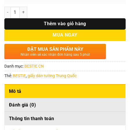
Số lượng
Thêm vào giỏ hàng
MUA NGAY
ĐẶT MUA SẢN PHẨM NÀY
Nhân viên sẽ xác nhận đơn hàng sau 5 phút
Danh mục:
BESTIE CN
Thẻ:
BESTIE
,
giấy dán tường Trung Quốc
Mô tả
Đánh giá (0)
Thông tin thanh toán