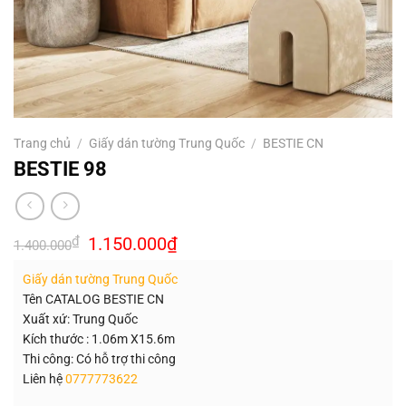
Trang chủ
/
Giấy dán tường Trung Quốc
/
BESTIE CN
BESTIE 98
Giá
Giá
₫
1.150.000
₫
1.400.000
gốc
hiện
là:
tại
Giấy dán tường Trung Quốc
1.400.000₫.
là:
1.150.000₫.
Tên CATALOG BESTIE CN
Xuất xứ: Trung Quốc
Kích thước : 1.06m X15.6m
Thi công: Có hỗ trợ thi công
Liên hệ
0777773622