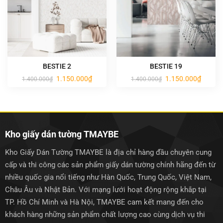
BESTIE 2
BESTIE 19
Giá
Giá
Giá
Giá
1.150.000
₫
1.150.000
₫
1.400.000
₫
1.400.000
₫
gốc
hiện
gốc
hiện
là:
tại
là:
tại
1.400.000₫.
là:
1.400.000₫.
là:
1.150.000₫.
1.150.0
Kho giấy dán tường TMAYBE
Kho Giấy Dán Tường TMAYBE là địa chỉ hàng đầu chuyên cung
cấp và thi công các sản phẩm giấy dán tường chính hãng đến từ
nhiều quốc gia nổi tiếng như Hàn Quốc, Trung Quốc, Việt Nam,
Châu Âu và Nhật Bản. Với mạng lưới hoạt động rộng khắp tại
TP. Hồ Chí Minh và Hà Nội, TMAYBE cam kết mang đến cho
khách hàng những sản phẩm chất lượng cao cùng dịch vụ thi