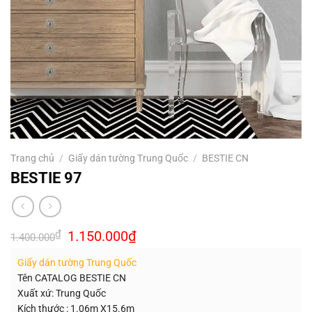
Trang chủ
/
Giấy dán tường Trung Quốc
/
BESTIE CN
BESTIE 97
Giá
Giá
₫
1.150.000
₫
1.400.000
gốc
hiện
là:
tại
Giấy dán tường Trung Quốc
1.400.000₫.
là:
1.150.000₫.
Tên CATALOG BESTIE CN
Xuất xứ: Trung Quốc
Kích thước : 1.06m X15.6m