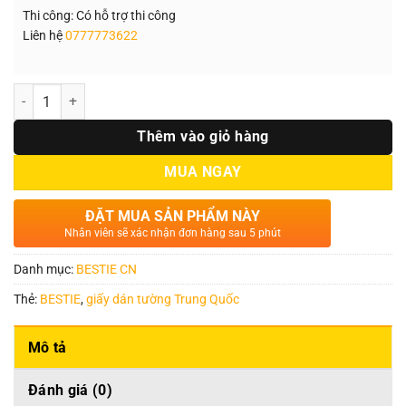
Thi công: Có hỗ trợ thi công
Liên hệ
0777773622
Số lượng
Thêm vào giỏ hàng
MUA NGAY
ĐẶT MUA SẢN PHẨM NÀY
Nhân viên sẽ xác nhận đơn hàng sau 5 phút
Danh mục:
BESTIE CN
Thẻ:
BESTIE
,
giấy dán tường Trung Quốc
Mô tả
Đánh giá (0)