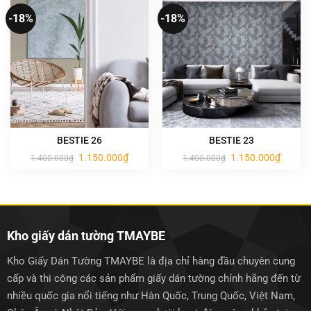
-18%
-18%
BESTIE 26
BESTIE 23
Giá
Giá
Giá
Giá
1.150.000
₫
1.150.000
₫
1.400.000
₫
1.400.000
₫
gốc
hiện
gốc
hiện
là:
tại
là:
tại
1.400.000₫.
là:
1.400.000₫.
là:
1.150.000₫.
1.150.0
Kho giấy dán tường TMAYBE
Kho Giấy Dán Tường TMAYBE là địa chỉ hàng đầu chuyên cung
cấp và thi công các sản phẩm giấy dán tường chính hãng đến từ
nhiều quốc gia nổi tiếng như Hàn Quốc, Trung Quốc, Việt Nam,