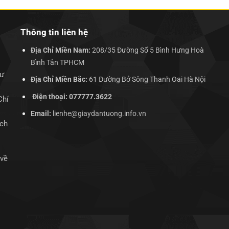
Thông tin liên hệ
Địa Chỉ Miền Nam:
208/35 Đường Số 5 Bình Hưng Hoà
Bình Tân TPHCM
hư
Địa Chỉ Miền Bắc:
61 Đường Bở Sông Thanh Oai Hà Nội
Điện thoại: 077777.3622
Chí
Email:
lienhe@giaydantuong.info.vn
ịch
 về