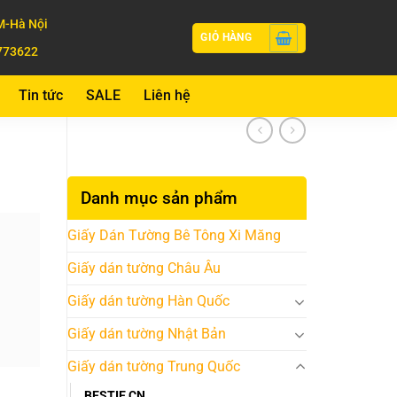
-Hà Nội
GIỎ HÀNG
773622
Tin tức
SALE
Liên hệ
Danh mục sản phẩm
Giấy Dán Tường Bê Tông Xi Măng
Giấy dán tường Châu Âu
Giấy dán tường Hàn Quốc
Giấy dán tường Nhật Bản
Giấy dán tường Trung Quốc
BESTIE CN