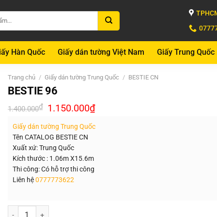
TPHCM
0777
iấy Hàn Quốc
Giấy dán tường Việt Nam
Giấy Trung Quốc
Trang chủ
/
Giấy dán tường Trung Quốc
/
BESTIE CN
BESTIE 96
Giá
Giá
₫
1.150.000
₫
1.400.000
gốc
hiện
là:
tại
Giấy dán tường Trung Quốc
1.400.000₫.
là:
1.150.000₫.
Tên CATALOG BESTIE CN
Xuất xứ: Trung Quốc
Kích thước : 1.06m X15.6m
Thi công: Có hỗ trợ thi công
Liên hệ
0777773622
Số lượng