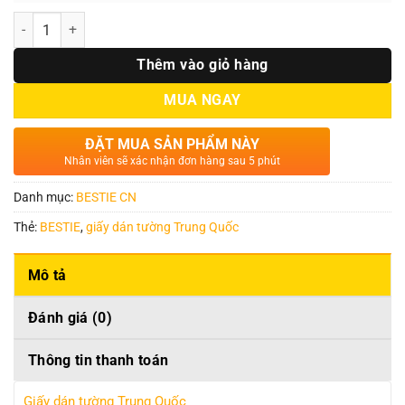
Số lượng
Thêm vào giỏ hàng
MUA NGAY
ĐẶT MUA SẢN PHẨM NÀY
Nhân viên sẽ xác nhận đơn hàng sau 5 phút
Danh mục:
BESTIE CN
Thẻ:
BESTIE
,
giấy dán tường Trung Quốc
Mô tả
Đánh giá (0)
Thông tin thanh toán
Giấy dán tường Trung Quốc