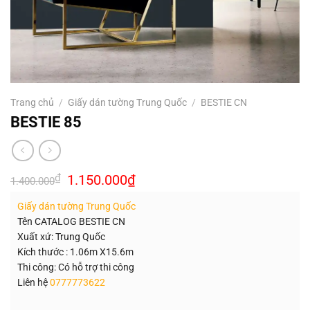
Trang chủ
/
Giấy dán tường Trung Quốc
/
BESTIE CN
BESTIE 85
Giá
Giá
₫
1.150.000
₫
1.400.000
gốc
hiện
là:
tại
Giấy dán tường Trung Quốc
1.400.000₫.
là:
1.150.000₫.
Tên CATALOG BESTIE CN
Xuất xứ: Trung Quốc
Kích thước : 1.06m X15.6m
Thi công: Có hỗ trợ thi công
Liên hệ
0777773622