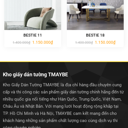
BESTIE 11
BESTIE 18
Giá
Giá
Giá
Giá
1.150.000
₫
1.150.000
₫
1.400.000
₫
1.400.000
₫
gốc
hiện
gốc
hiện
là:
tại
là:
tại
1.400.000₫.
là:
1.400.000₫.
là:
1.150.000₫.
1.150.0
Kho giấy dán tường TMAYBE
Kho Giấy Dán Tường TMAYBE là địa chỉ hàng đầu chuyên cung
cấp và thi công các sản phẩm giấy dán tường chính hãng đến từ
nhiều quốc gia nổi tiếng như Hàn Quốc, Trung Quốc, Việt Nam,
Châu Âu và Nhật Bản. Với mạng lưới hoạt động rộng khắp tại
TP. Hồ Chí Minh và Hà Nội, TMAYBE cam kết mang đến cho
khách hàng những sản phẩm chất lượng cao cùng dịch vụ thi
công chuyên nghiệp.