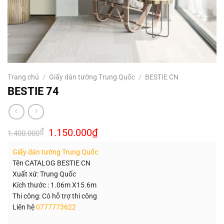
Trang chủ
/
Giấy dán tường Trung Quốc
/
BESTIE CN
BESTIE 74
Giá
Giá
₫
1.150.000
₫
1.400.000
gốc
hiện
là:
tại
Giấy dán tường Trung Quốc
1.400.000₫.
là:
1.150.000₫.
Tên CATALOG BESTIE CN
Xuất xứ: Trung Quốc
Kích thước : 1.06m X15.6m
Thi công: Có hỗ trợ thi công
Liên hệ
0777773622