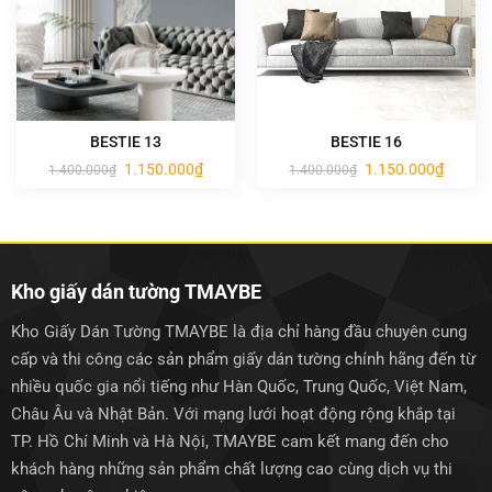
BESTIE 13
BESTIE 16
Giá
Giá
Giá
Giá
1.150.000
₫
1.150.000
₫
1.400.000
₫
1.400.000
₫
gốc
hiện
gốc
hiện
là:
tại
là:
tại
1.400.000₫.
là:
1.400.000₫.
là:
1.150.000₫.
1.150.0
Kho giấy dán tường TMAYBE
Kho Giấy Dán Tường TMAYBE là địa chỉ hàng đầu chuyên cung
cấp và thi công các sản phẩm giấy dán tường chính hãng đến từ
nhiều quốc gia nổi tiếng như Hàn Quốc, Trung Quốc, Việt Nam,
Châu Âu và Nhật Bản. Với mạng lưới hoạt động rộng khắp tại
TP. Hồ Chí Minh và Hà Nội, TMAYBE cam kết mang đến cho
khách hàng những sản phẩm chất lượng cao cùng dịch vụ thi