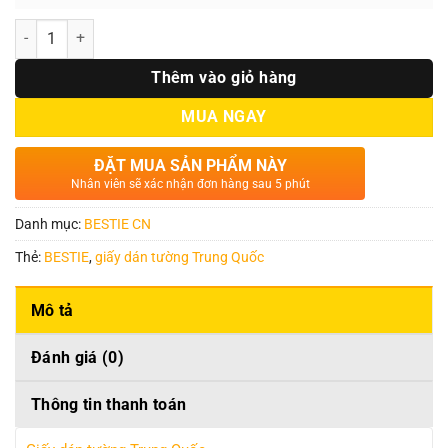
Số lượng
Thêm vào giỏ hàng
MUA NGAY
ĐẶT MUA SẢN PHẨM NÀY
Nhân viên sẽ xác nhận đơn hàng sau 5 phút
Danh mục:
BESTIE CN
Thẻ:
BESTIE
,
giấy dán tường Trung Quốc
Mô tả
Đánh giá (0)
Thông tin thanh toán