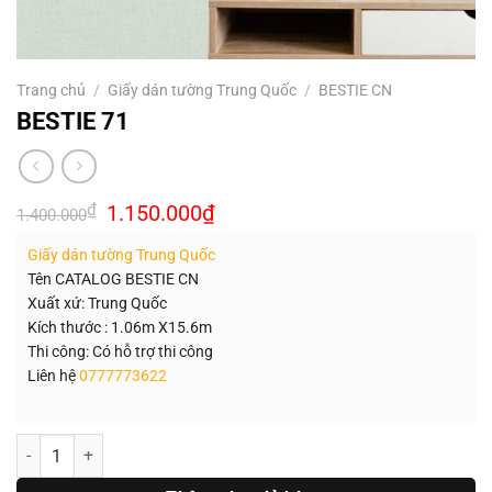
Trang chủ
/
Giấy dán tường Trung Quốc
/
BESTIE CN
BESTIE 71
Giá
Giá
₫
1.150.000
₫
1.400.000
gốc
hiện
là:
tại
Giấy dán tường Trung Quốc
1.400.000₫.
là:
1.150.000₫.
Tên CATALOG BESTIE CN
Xuất xứ: Trung Quốc
Kích thước : 1.06m X15.6m
Thi công: Có hỗ trợ thi công
Liên hệ
0777773622
Số lượng