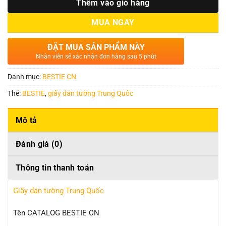
Thêm vào giỏ hàng
MUA NGAY
ĐẶT MUA SẢN PHẨM NÀY
Nhân viên sẽ xác nhận đơn hàng sau 5 phút
Danh mục:
BESTIE CN
Thẻ:
BESTIE
,
giấy dán tường Trung Quốc
Mô tả
Đánh giá (0)
Thông tin thanh toán
Giấy dán tường Trung Quốc
Tên CATALOG BESTIE CN