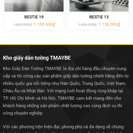
BESTIE 19
BESTIE 13
Giá
Giá
Giá
Giá
1.150.000
₫
1.150.000
₫
1.400.000
₫
1.400.000
₫
gốc
hiện
gốc
hiện
là:
tại
là:
tại
1.400.000₫.
là:
1.400.000₫.
là:
1.150.000₫.
1.150.0
Kho giấy dán tường TMAYBE
Kho Giấy Dán Tường TMAYBE là địa chỉ hàng đầu chuyên cung
cấp và thi công các sản phẩm giấy dán tường chính hãng đến từ
nhiều quốc gia nổi tiếng như Hàn Quốc, Trung Quốc, Việt Nam,
Châu Âu và Nhật Bản. Với mạng lưới hoạt động rộng khắp tại
TP. Hồ Chí Minh và Hà Nội, TMAYBE cam kết mang đến cho
khách hàng những sản phẩm chất lượng cao cùng dịch vụ thi
công chuyên nghiệp.
Với các phương tiện hiện đại, phong phú và đa dạng về chủng